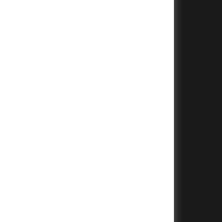
+
+
+
+