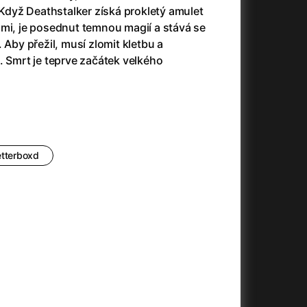
3)
Armáda temnot
(1992)
dyž Deathstalker získá prokletý amulet
Arrietty ze světa půjčovníčků
(2010)
ami, je posednut temnou magií a stává se
Arvéd
(2022)
 Aby přežil, musí zlomit kletbu a
Asteroid City
(2023)
. Smrt je teprve začátek velkého
Atlas ptáků
(2021)
Audience | NT Live
(2013)
Auto zabiják
(2007)
(2020)
Avatar
(2009)
Avatar: Oheň a popel
(2025)
etterboxd
Anya Taylor-Joy Horror Double Feature
Avatar: The Way of Water
(2022)
Až na konec světa
(2024)
Až na věky
(2024)
)
Aznavour
(2024)
+