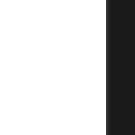
+
+
+
+