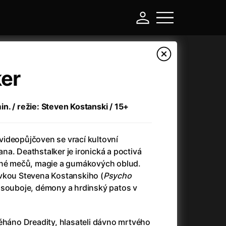
ker
n. / režie: Steven Kostanski / 15+
ideopůjčoven se vrací kultovní
a. Deathstalker je ironická a poctivá
plné mečů, magie a gumákových oblud.
vkou Stevena Kostanskiho (
Psycho
-
é souboje, démony a hrdinský patos v
Argylle: Tajný agent
(2024)
Arkáda
(1993)
éháno Dreadity, hlasateli dávno mrtvého