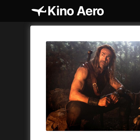
Kino Aero
Katalog filmů
Aero
Cykly a
A
A máme, co jsme chtěli
(2023)
AKIRA
(1
A pak přišla láska...
(2022)
Alcarràs