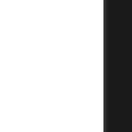
+
+
+
+
+