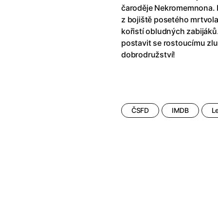
říši divů (1951)
(1951)
Anděl Páně Double feature
(202
čaroděje Nekromemnona. K
říši filmu
Andělské vejce
(1985)
z bojiště posetého mrtvol
land double feature
(2022)
Andělský double feature
kořistí obludných zabijáků.
klíč: Den D
(2023)
Andrej Rublev
(1966)
postavit se rostoucímu zlu
Jazz
(1979)
Angel Heart (1987)
(1987)
dobrodružství!
skar
(2023)
Annette
(2021)
ce
(2022)
Anora
(2024)
 Montmartru
(2001)
Ant Hill (premiéra) a další filmy
 vlkodlak v Londýně
(1981)
Antikrist
(2009)
ČSFD
IMDB
L
nka
(2024)
: losí odysea
(2025)
Apokalypsa: Final Cut
(1979)
15)
Architekt
(2025)
house double feature
Architektura ČSSR 58–89
(2024
e pádu
(2023)
Arco
(2025)