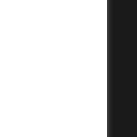
+
+
+
+