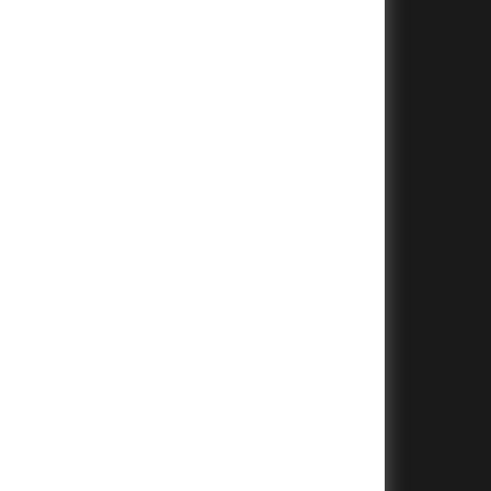
+
+
+
+