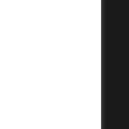
+
+
+
+