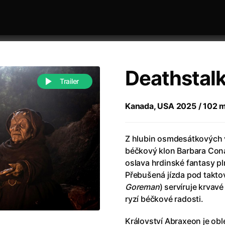
Deathstal
Trailer
Kanada, USA 2025 / 102 mi
 festivaly
Řazení dle abecedy
Z hlubin osmdesátkových v
béčkový klon Barbara Conan
oslava hrdinské fantasy 
Přebušená jízda pod takto
Goreman
) servíruje krvav
ryzí béčkové radosti.
988)
Anděl Páně
(2005)
(2022)
Anděl Páně 2
(2016)
Království Abraxeon je obl