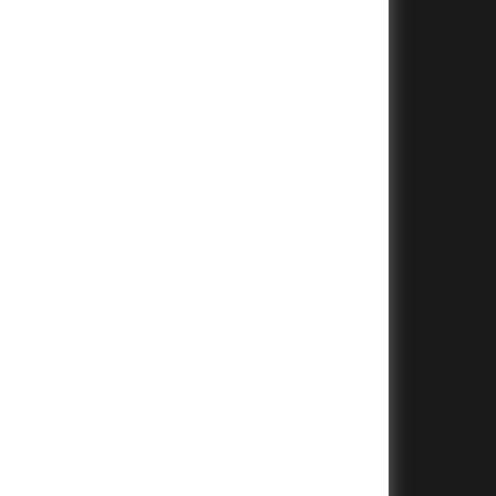
+
+
+
+