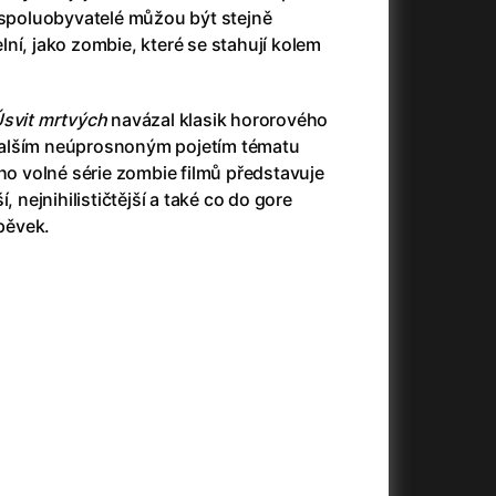
3)
Armáda temnot
(1992)
h spoluobyvatelé můžou být stejně
Arrietty ze světa půjčovníčků
(2010)
ní, jako zombie, které se stahují kolem
Arvéd
(2022)
Asteroid City
(2023)
svit mrtvých
navázal klasik hororového
Atlas ptáků
(2021)
alším neúprosnoným pojetím tématu
Audience | NT Live
(2013)
eho volné série zombie filmů představuje
Auto zabiják
(2007)
ší, nejnihilističtější a také co do gore
(2020)
Avatar
(2009)
spěvek.
Avatar: Oheň a popel
(2025)
Anya Taylor-Joy Horror Double Feature
Avatar: The Way of Water
(2022)
Až na konec světa
(2024)
Až na věky
(2024)
)
Aznavour
(2024)
+