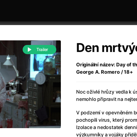
Den mrtvý
Trailer
Originální název: Day of t
George A. Romero / 18+
 festivaly
Řazení dle abecedy
Noc oživlé hrůzy vedla k ús
nemohlo připravit na nejtem
V podzemí v opevněném bu
pochopili virus, který pro
988)
Anděl Páně
(2005)
Izolace a nedostatek denn
(2022)
Anděl Páně 2
(2016)
výzkumníky a vojáky přidě