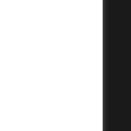
+
+
+
+