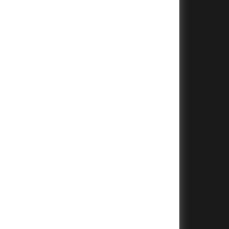
+
+
+
+
+