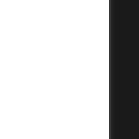
+
+
+
+