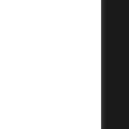
+
+
+
+