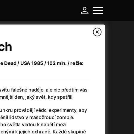
ch
he Dead / USA 1985 / 102 min. / režie:
vitu falešné naděje, ale nic předtím vás
nější den, jaký svět, kdy spatřil!
-
nkru provádějí vědci experimenty, aby
měnil lidstvo v masožroucí zombie.
Argylle: Tajný agent
(2024)
ího světla vedou k napětí mezi
Arkáda
(1993)
lenými k jejich ochraně. Každé skupině