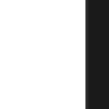
+
+
+
+