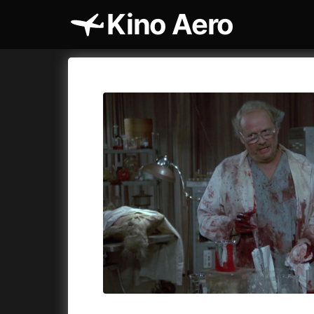
Kino Aero
Katalog filmů
Aero
Cykly a
A
A máme, co jsme chtěli
(2023)
AKIRA
(1
A pak přišla láska...
(2022)
Alcarràs