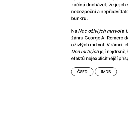
říši divů (1951)
(1951)
Anděl Páně Double feature
(202
začíná docházet, že jejic
říši filmu
Andělské vejce
(1985)
nebezpeční a nepředvídatel
land double feature
(2022)
Andělský double feature
bunkru.
klíč: Den D
(2023)
Andrej Rublev
(1966)
Na
Noc oživlých mrtvol
a
Ú
Jazz
(1979)
Angel Heart (1987)
(1987)
žánru George A. Romero d
skar
(2023)
Annette
(2021)
oživlých mrtvol. V rámci j
ce
(2022)
Anora
(2024)
Den mrtvých
její nejdrsněj
 Montmartru
(2001)
Ant Hill (premiéra) a další filmy
efektů nejexplicitnější pří
 vlkodlak v Londýně
(1981)
Antikrist
(2009)
nka
(2024)
ČSFD
IMDB
: losí odysea
(2025)
Apokalypsa: Final Cut
(1979)
15)
Architekt
(2025)
house double feature
Architektura ČSSR 58–89
(2024
e pádu
(2023)
Arco
(2025)