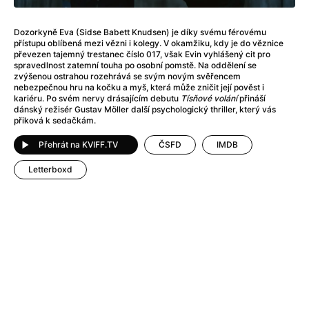
Adéla ještě nevečeřela
(1978)
After Blue (zatracený ráj)
(2021)
Dozorkyně Eva (Sidse Babett Knudsen) je díky svému férovému
After Party
(2024)
přístupu oblíbená mezi vězni i kolegy. V okamžiku, kdy je do věznice
Aftersun
(2022)
převezen tajemný trestanec číslo 017, však Evin vyhlášený cit pro
spravedlnost zatemní touha po osobní pomstě. Na oddělení se
Agent 69 Jensen: Ve znamení štíra
(1977)
zvýšenou ostrahou rozehrává se svým novým svěřencem
Agenti štěstí
(2024)
nebezpečnou hru na kočku a myš, která může zničit její pověst i
kariéru. Po svém nervy drásajícím debutu
Tísňové volání
přináší
Air: Zrození legendy
(2023)
dánský režisér Gustav Möller další psychologický thriller, který vás
AKIRA
(1988)
přiková k sedačkám.
Alcarràs
(2022)
Přehrát na KVIFF.TV
ČSFD
IMDB
Alenka v říši divů (1951)
(1951)
Alenka v říši filmu
Letterboxd
Alex Garland double feature
(2022)
Alibi na klíč: Den D
(2023)
All That Jazz
(1979)
Alma a Oskar
(2023)
Ambulance
(2022)
Amélie z Montmartru
(2001)
Americký vlkodlak v Londýně
(1981)
Amerikánka
(2024)