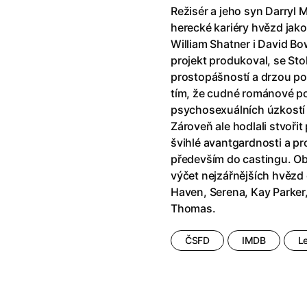
Režisér a jeho syn Darryl 
herecké kariéry hvězd jak
William Shatner i David Bow
projekt produkoval, se Sto
prostopášností a drzou poť
tím, že cudné románové pos
psychosexuálních úzkostí 
Zároveň ale hodlali stvoři
švihlé avantgardnosti a pr
především do castingu. O
výčet nejzářnějších hvězd 
Haven, Serena, Kay Parker
Thomas.
ČSFD
IMDB
L