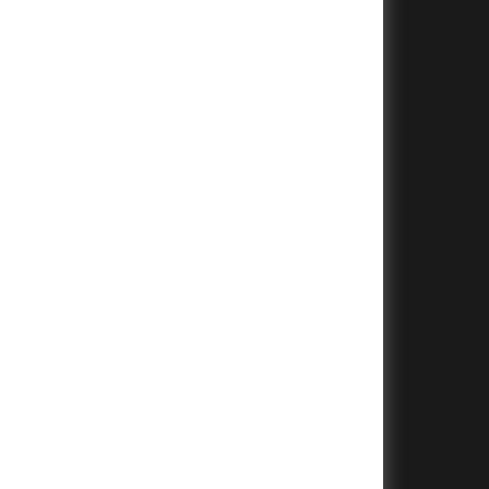
+
+
+
+