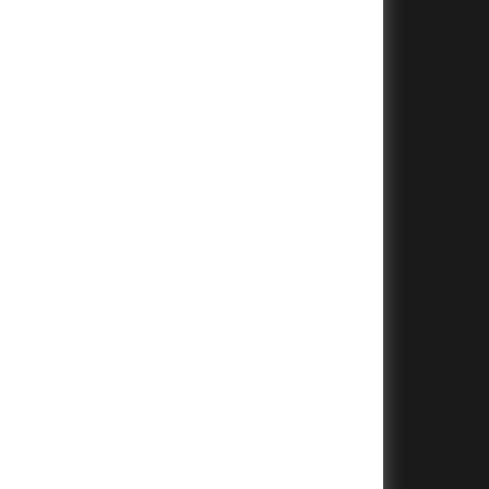
+
+
+
+