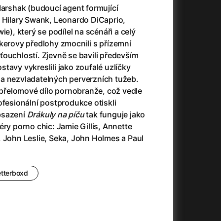
Marshak (budoucí agent formující
o Hilary Swank, Leonardo DiCaprio,
ie), který se podílel na scénáři a celý
+
kerovy předlohy zmocnili s přízemní
ouchlostí. Zjevně se bavili především
tavy vykreslili jako zoufalé uzlíčky
a nezvladatelných perverzních tužeb.
t přelomové dílo pornobranže, což vedle
+
ofesionální postprodukce otiskli
bsazení
Drákuly na píču
tak funguje jako
éry porno chic: Jamie Gillis, Annette
, John Leslie, Seka, John Holmes a Paul
+
etterboxd
+