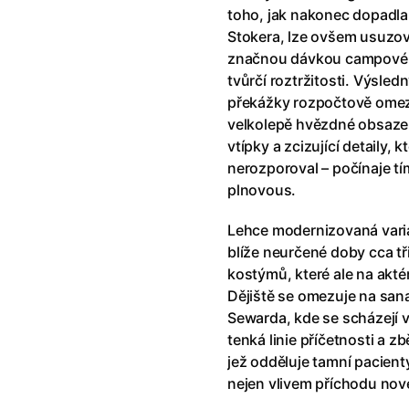
říši divů (1951)
(1951)
Anděl Páně Double feature
(202
toho, jak nakonec dopadla
říši filmu
Andělské vejce
(1985)
Stokera, lze ovšem usuzov
land double feature
(2022)
Andělský double feature
značnou dávkou campovéh
klíč: Den D
(2023)
Andrej Rublev
(1966)
tvůrčí roztržitosti. Výsled
Jazz
(1979)
Angel Heart (1987)
(1987)
překážky rozpočtově omez
skar
(2023)
Annette
(2021)
velkolepě hvězdné obsazení
ce
(2022)
Anora
(2024)
vtípky a zcizující detaily, 
 Montmartru
(2001)
Ant Hill (premiéra) a další filmy
nerozporoval – počínaje tí
 vlkodlak v Londýně
(1981)
Antikrist
(2009)
plnovous.
nka
(2024)
Lehce modernizovaná varia
: losí odysea
(2025)
Apokalypsa: Final Cut
(1979)
blíže neurčené doby cca tř
15)
Architekt
(2025)
kostýmů, které ale na akté
house double feature
Architektura ČSSR 58–89
(2024
Dějiště se omezuje na san
e pádu
(2023)
Arco
(2025)
Sewarda, kde se scházejí 
tenká linie příčetnosti a 
jež odděluje tamní pacient
nejen vlivem příchodu nov