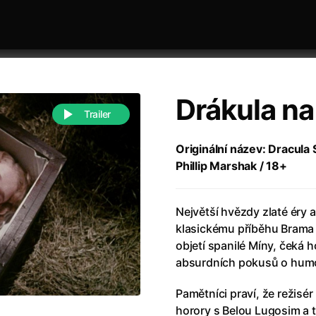
Drákula na
Trailer
Originální název: Dracula 
Phillip Marshak / 18+
 festivaly
Řazení dle abecedy
Největší hvězdy zlaté éry 
klasickému příběhu Brama 
objetí spanilé Míny, čeká 
absurdních pokusů o hum
988)
Anděl Páně
(2005)
Pamětníci praví, že režisér
(2022)
Anděl Páně 2
(2016)
horory s Belou Lugosim a 