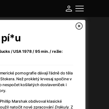
 pí*u
Sucks / USA 1978 / 95 min. / režie:
americké pornografie dávají řádně do těla
Stokera. Než prokletý krvesaj spočine v
ho nespočet košilatých dostaveníček i
-
ory.
Argylle: Tajný agent
(2024)
 Phillip Marshak obdivoval klasické
Arkáda
(1993)
toužil natočit nové zpracování
Drákuly
. Z