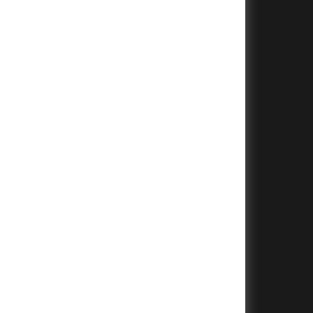
+
+
+
+
+