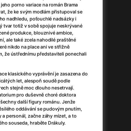
3)
Armáda temnot
(1992)
 jeho porno variace na román Brama
Arrietty ze světa půjčovníčků
(2010)
at, že ke svým modlám přistupoval se
Arvéd
(2022)
o nadhledu, poťouchlé nadsázky i
Asteroid City
(2023)
ný tvar totiž v sobě spojuje neskrývané
Atlas ptáků
(2021)
ené produkce, blouznivé ambice,
Audience | NT Live
(2013)
, ale také zcela nahodilé praštěné
Auto zabiják
(2007)
které nikdo na place ani ve střižně
(2020)
Avatar
(2009)
m, že ústřednímu představiteli ponechali
Avatar: Oheň a popel
(2025)
Anya Taylor-Joy Horror Double Feature
Avatar: The Way of Water
(2022)
ce klasického vyprávění je zasazena do
Až na konec světa
(2024)
icátých let, alespoň soudě podle
Až na věky
(2024)
rech stejně moc dlouho nesetrvají.
)
Aznavour
(2024)
atorium pro duševně choré doktora
všechny další figury románu. Jenže
zběsilého oddávání se pudovým pnutím,
y a personál, začne záhy mizet, a to
ého souseda, hraběte Drákuly.
+