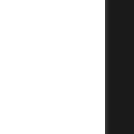
+
+
+
+