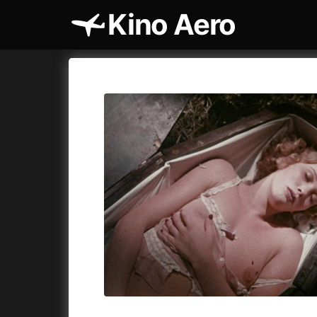
Kino Aero
Katalog filmů
Aero
Cykly a
A
A máme, co jsme chtěli
(2023)
AKIRA
(1
A pak přišla láska...
(2022)
Alcarràs