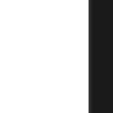
+
+
+
+