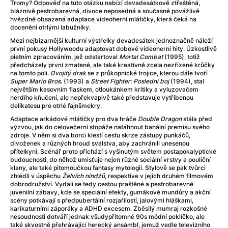
Adéla ještě nevečeřela
(1978)
Tromy? Odpověď na tuto otázku nabízí devadesátkově ztřeštěná,
bláznivě pestrobarevná, divoce neposedná a současně povážlivě
After Blue (zatracený ráj)
(2021)
hvězdně obsazená adaptace videoherní mlátičky, která čeká na
After Party
(2024)
docenění otrlými labužníky.
Aftersun
(2022)
Mezi nejbizarnější kulturní výstřelky devadesátek jednoznačně náleží
první pokusy Hollywoodu adaptovat dobové videoherní hity. Úzkostlivě
Agent 69 Jensen: Ve znamení štíra
(1977)
pietním zpracováním, jež odstartoval
Mortal Combat
(1995), totiž
Agenti štěstí
(2024)
předcházely první zmatené, ale také kreativně zcela nezřízené krůčky
na tomto poli.
Dvojitý drak
se z průkopnické trojice, kterou dále tvoří
Air: Zrození legendy
(2023)
Super Mario Bros.
(1993) a
Street Fighter: Poslední boj
(1994), stal
AKIRA
(1988)
největším kasovním fiaskem, otloukánkem kritiky a vyluzovačem
nerdího kňučení, ale nepřekvapivě také představuje vytříbenou
Alcarràs
(2022)
delikatesu pro otrlé fajnšmekry.
Alenka v říši divů (1951)
(1951)
Adaptace arkádové mlátičky pro dva hráče
Double Dragon
stála před
Alenka v říši filmu
výzvou, jak do celovečerní stopáže natáhnout banální premisu svého
zdroje. V něm si dva borci klestí cestu skrze zástupy punkáčů,
Alex Garland double feature
(2022)
divoženek a různých hroud svalstva, aby zachránili unesenou
Alibi na klíč: Den D
(2023)
přítelkyni. Scénář proto přichází s vyšinutým světem postapokalyptické
budoucnosti, do něhož umisťuje nejen různé sociální vrstvy a pouliční
All That Jazz
(1979)
klany, ale také pitomoučkou fantasy mytologii. Stylově se pak tvůrci
Alma a Oskar
(2023)
zhlédli v úspěchu
Želvích nindžů
, respektive v jejich druhém filmovém
dobrodružství. Vydali se tedy cestou praštěné a pestrobarevné
Ambulance
(2022)
juvenilní zábavy, kde se speciální efekty, gumákové mundůry a akční
Amélie z Montmartru
(2001)
scény potkávají s předpubertální rozjařilostí, jalovými hláškami,
karikaturními záporáky a ADHD excesem. Zběsilý mumraj rozkošné
Americký vlkodlak v Londýně
(1981)
nesoudnosti dotváří jednak všudypřítomné 90s módní peklíčko, ale
Amerikánka
(2024)
také skvostně přehrávající herecký ansámbl, jemuž vedle televizního