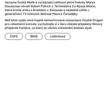
hezouna Scotta Wolfa a vycházející céčkové akční hvězdy Marka
AMOOSED: losí odysea
(2025)
Dacascose vévodí Robert Patrick z
Terminátora 2
a Alyssa Milano,
Amy
(2015)
která krmila srnku s Arnoldem v
Komandu
a následně zářila v
generačních TV milnících
Melrose Place
a
Čarodějky
.
Amy Winehouse double feature
Anatomie pádu
(2023)
Než letos vyjde nová trapně namachrovaná resuscitace
Double Dragon
pro videoherní konzole, vychutnejte si v Aeru zběsile přepálený filmový
Anděl Páně
(2005)
příspěvek franšíze, za který se všichni zúčastnění dodnes stydí.
Anděl Páně 2
(2016)
ČSFD
IMDB
Letterboxd
Anděl Páně Double feature
(2023)
Andělské vejce
(1985)
Andělský double feature
Andrej Rublev
(1966)
Angel Heart (1987)
(1987)
Annette
(2021)
Anora
(2024)
Ant Hill (premiéra) a další filmy
(2020)
Antikrist
(2009)
Anya Taylor-Joy Horror Double Feature
Apokalypsa: Final Cut
(1979)
Architekt
(2025)
Architektura ČSSR 58–89
(2024)