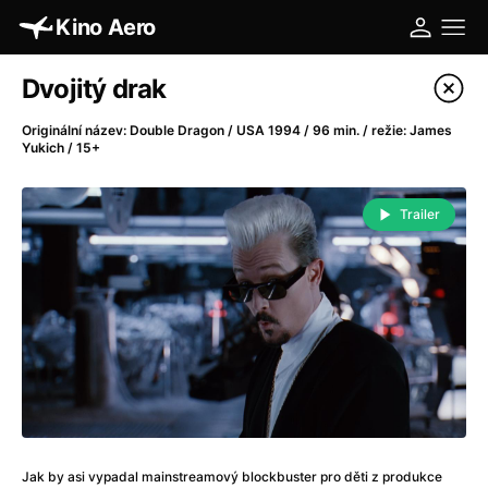
Kino Aero
Katalog filmů
Dvojitý drak
Filtrovat program
Originální název: Double Dragon / USA 1994 / 96 min. / režie: James
Yukich / 15+
A
-
Trailer
A máme, co jsme chtěli
(2023)
A pak přišla láska...
(2022)
Aalto: Architektura emocí
(2020)
ABBA: The Movie - Fan Event
(1977)
Absolvent
(1967)
Ada
(2021)
Adam Ondra: Posunout hranice
(2022)
Adaptace
(2002)
Addamsova rodina (1991)
(1991)
Jak by asi vypadal mainstreamový blockbuster pro děti z produkce