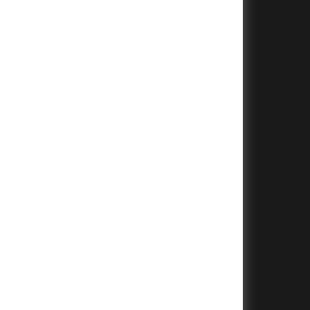
+
+
+
+
+