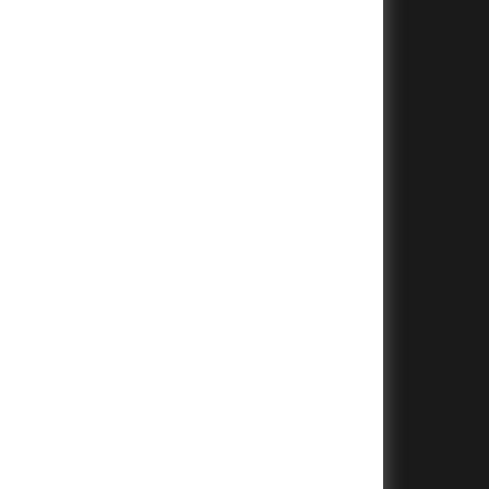
+
+
+
+