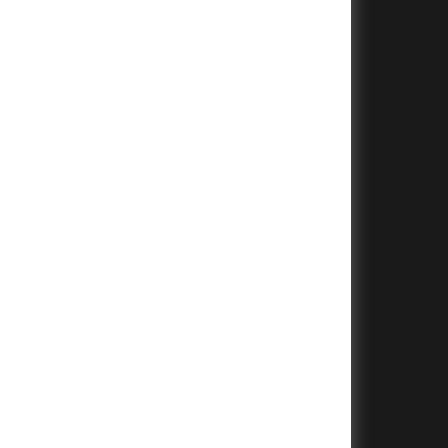
+
+
+
+