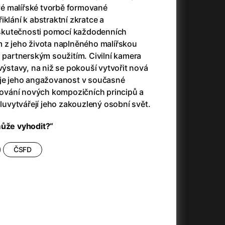
é malířské tvorbě formované
3)
Armáda temnot
(1992)
iklání k abstraktní zkratce a
Arrietty ze světa půjčovníčků
(2010)
skutečnosti pomocí každodenních
Arvéd
(2022)
m z jeho života naplněného malířskou
Asteroid City
(2023)
i partnerským soužitím. Civilní kamera
Atlas ptáků
(2021)
výstavy, na niž se pokouší vytvořit nová
Audience | NT Live
(2013)
uje jeho angažovanost v současné
Auto zabiják
(2007)
evování nových kompozičních principů a
(2020)
Avatar
(2009)
oluvytvářejí jeho zakouzlený osobní svět.
Avatar: Oheň a popel
(2025)
Anya Taylor-Joy Horror Double Feature
Avatar: The Way of Water
(2022)
může vyhodit?“
Až na konec světa
(2024)
Až na věky
(2024)
ČSFD
)
Aznavour
(2024)
+