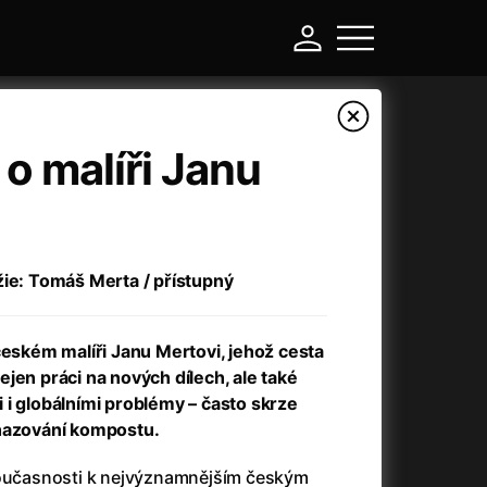
 o malíři Janu
žie: Tomáš Merta / přístupný
kém malíři Janu Mertovi, jehož cesta
jen práci na nových dílech, ale také
-
 i globálními problémy – často skrze
ehazování kompostu.
Argylle: Tajný agent
(2024)
současnosti k nejvýznamnějším českým
Arkáda
(1993)