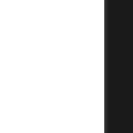
+
+
+
+