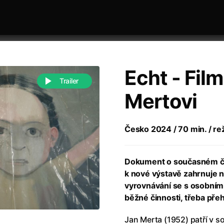
Echt - Film
Trailer
Mertovi
 festivaly
Řazení dle abecedy
Česko 2024 / 70 min. / re
Dokument o současném čes
k nové výstavě zahrnuje ne
vyrovnávání se s osobními
běžné činnosti, třeba př
988)
Anděl Páně
(2005)
(2022)
Anděl Páně 2
Jan Merta (1952) patří v 
(2016)