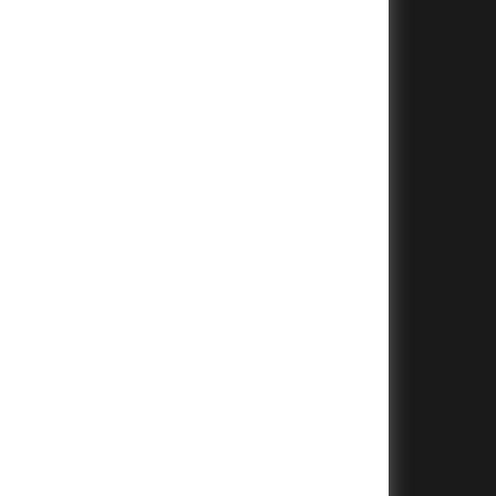
+
+
+
+