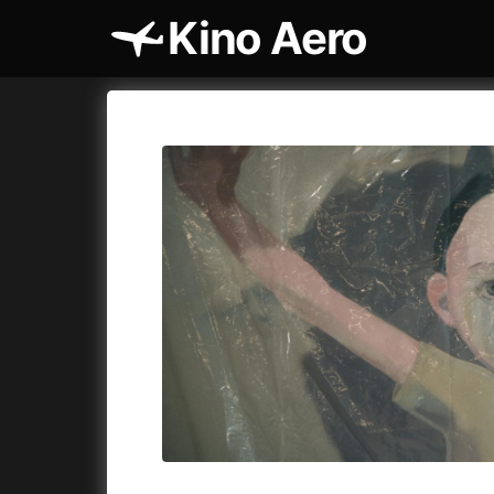
Kino Aero
Katalog filmů
Aero
Cykly a
A
A máme, co jsme chtěli
(2023)
AKIRA
(1
A pak přišla láska...
(2022)
Alcarràs