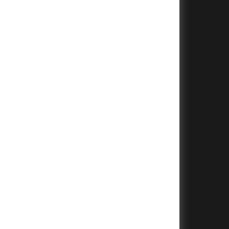
+
+
+
+