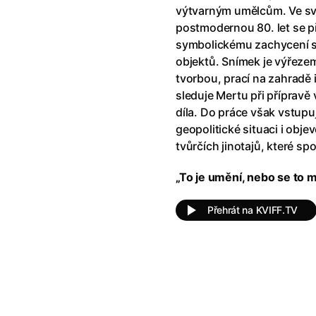
říši divů (1951)
(1951)
Anděl Páně Double feature
výtvarným umělcům. Ve sv
(202
říši filmu
Andělské vejce
postmodernou 80. let se př
(1985)
land double feature
(2022)
Andělský double feature
symbolickému zachycení 
klíč: Den D
(2023)
Andrej Rublev
objektů. Snímek je výřeze
(1966)
Jazz
(1979)
Angel Heart (1987)
tvorbou, prací na zahradě 
(1987)
skar
(2023)
Annette
sleduje Mertu při přípravě 
(2021)
ce
(2022)
Anora
díla. Do práce však vstup
(2024)
 Montmartru
(2001)
Ant Hill (premiéra) a další filmy
geopolitické situaci i obj
 vlkodlak v Londýně
(1981)
Antikrist
tvůrčích jinotajů, které sp
(2009)
nka
(2024)
„To je umění, nebo se to 
: losí odysea
(2025)
Apokalypsa: Final Cut
(1979)
15)
Architekt
(2025)
Přehrát na KVIFF.TV
house double feature
Architektura ČSSR 58–89
(2024
e pádu
(2023)
Arco
(2025)