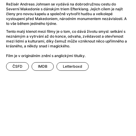
Adéla ještě nevečeřela
(1978)
Režisér Andreas Johnsen se vydává na dobrodružnou cestu do
After Blue (zatracený ráj)
(2021)
Severní Makedonie s dánským triem Efterklang. Jejich cílem je najít
členy pro novou kapelu a společně vytvořit hudbu a velkolepé
After Party
(2024)
vystoupení před Makedoniem, národním monumentem nezávislosti. A
Aftersun
(2022)
to vše během jediného týdne.
Agent 69 Jensen: Ve znamení štíra
(1977)
Tento malý klenot mezi filmy je o tom, co dává životu smysl: setkání s
neznámým a vytrvání až do konce, odvaha, zvědavost a otevřenost
Agenti štěstí
(2024)
mezi lidmi a kulturami, díky čemuž může vzniknout něco upřímného a
Air: Zrození legendy
(2023)
krásného, a někdy snad i magického.
AKIRA
(1988)
Film je v originálním znění s anglickými titulky.
Alcarràs
(2022)
Alenka v říši divů (1951)
(1951)
ČSFD
IMDB
Letterboxd
Alenka v říši filmu
Alex Garland double feature
(2022)
Alibi na klíč: Den D
(2023)
All That Jazz
(1979)
Alma a Oskar
(2023)
Ambulance
(2022)
Amélie z Montmartru
(2001)
Americký vlkodlak v Londýně
(1981)
Amerikánka
(2024)