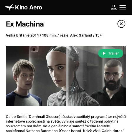
Kino Aero
Katalog filmů
Ex Machina
Filtrovat program
Velká Británie 2014 / 108 min. / režie: Alex Garland / 15+
A
-
Trailer
A máme, co jsme chtěli
(2023)
A pak přišla láska...
(2022)
Aalto: Architektura emocí
(2020)
ABBA: The Movie - Fan Event
(1977)
Absolvent
(1967)
Ada
(2021)
Adam Ondra: Posunout hranice
(2022)
Caleb Smith (Domhnall Gleeson), šestadvacetiletý programátor největší
Adaptace
(2002)
internetové společnosti na světě, vyhraje soutěž o týdenní pobyt na
Addamsova rodina (1991)
(1991)
soukromém horském sídle geniálního a samotářského ředitele
společnosti Nathana Batemana (Oscar Isaac). Když však Caleb dorazí