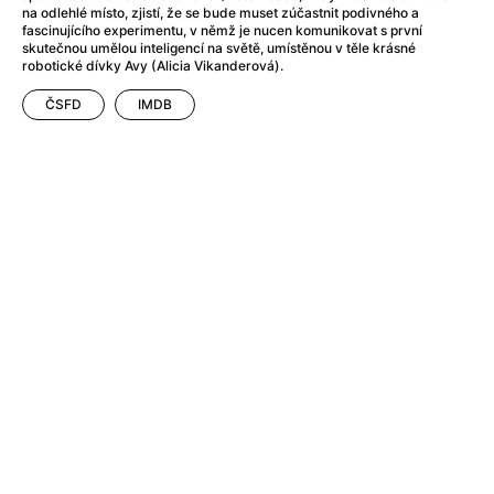
Adéla ještě nevečeřela
(1978)
na odlehlé místo, zjistí, že se bude muset zúčastnit podivného a
After Blue (zatracený ráj)
(2021)
fascinujícího experimentu, v němž je nucen komunikovat s první
skutečnou umělou inteligencí na světě, umístěnou v těle krásné
After Party
(2024)
robotické dívky Avy (Alicia Vikanderová).
Aftersun
(2022)
ČSFD
IMDB
Agent 69 Jensen: Ve znamení štíra
(1977)
Agenti štěstí
(2024)
Air: Zrození legendy
(2023)
AKIRA
(1988)
Alcarràs
(2022)
Alenka v říši divů (1951)
(1951)
Alenka v říši filmu
Alex Garland double feature
(2022)
Alibi na klíč: Den D
(2023)
All That Jazz
(1979)
Alma a Oskar
(2023)
Ambulance
(2022)
Amélie z Montmartru
(2001)
Americký vlkodlak v Londýně
(1981)
Amerikánka
(2024)