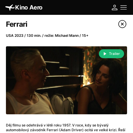
Kino Aero
Katalog filmů
Ferrari
Filtrovat program
USA 2023 / 130 min. / režie: Michael Mann / 15+
A
-
Trailer
A máme, co jsme chtěli
(2023)
A pak přišla láska...
(2022)
Aalto: Architektura emocí
(2020)
ABBA: The Movie - Fan Event
(1977)
Absolvent
(1967)
Ada
(2021)
Adam Ondra: Posunout hranice
(2022)
Adaptace
(2002)
Děj filmu se odehrává v létě roku 1957. V roce, kdy se bývalý
Addamsova rodina (1991)
(1991)
automobilový závodník Ferrari (Adam Driver) ocitá ve velké krizi. Řeší