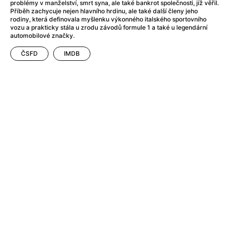
Adéla ještě nevečeřela
(1978)
problémy v manželství, smrt syna, ale také bankrot společnosti, jíž věřil.
Příběh zachycuje nejen hlavního hrdinu, ale také další členy jeho
After Blue (zatracený ráj)
(2021)
rodiny, která definovala myšlenku výkonného italského sportovního
After Party
(2024)
vozu a prakticky stála u zrodu závodů formule 1 a také u legendární
automobilové značky.
Aftersun
(2022)
Agent 69 Jensen: Ve znamení štíra
(1977)
ČSFD
IMDB
Agenti štěstí
(2024)
Air: Zrození legendy
(2023)
AKIRA
(1988)
Alcarràs
(2022)
Alenka v říši divů (1951)
(1951)
Alenka v říši filmu
Alex Garland double feature
(2022)
Alibi na klíč: Den D
(2023)
All That Jazz
(1979)
Alma a Oskar
(2023)
Ambulance
(2022)
Amélie z Montmartru
(2001)
Americký vlkodlak v Londýně
(1981)
Amerikánka
(2024)