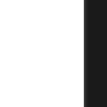
+
+
+
+