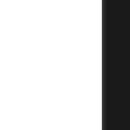
+
+
+
+