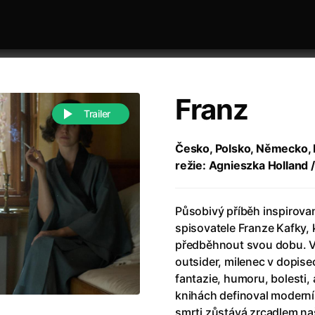
Franz
Trailer
Česko, Polsko, Německo, F
režie: Agnieszka Holland 
 festivaly
Řazení dle abecedy
Působivý příběh inspirovan
spisovatele Franze Kafky,
předběhnout svou dobu. Ve
outsider, milenec v dopise
fantazie, humoru, bolesti,
988)
Anděl Páně
(2005)
knihách definoval moderní e
(2022)
Anděl Páně 2
(2016)
smrti zůstává zrcadlem na