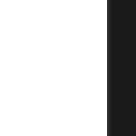
+
+
+
+