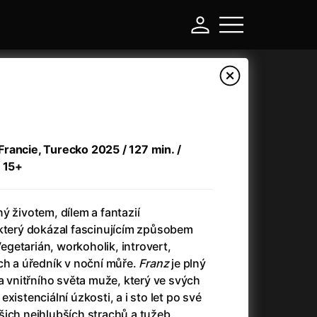
rancie, Turecko 2025 / 127 min. /
/ 15+
ý životem, dílem a fantazií
 který dokázal fascinujícím způsobem
getarián, workoholik, introvert,
-
ch a úředník v noční můře.
Franz
je plný
 a vnitřního světa muže, který ve svých
Argylle: Tajný agent
(2024)
xistenciální úzkosti, a i sto let po své
Arkáda
(1993)
šich nejhlubších strachů a tužeb.