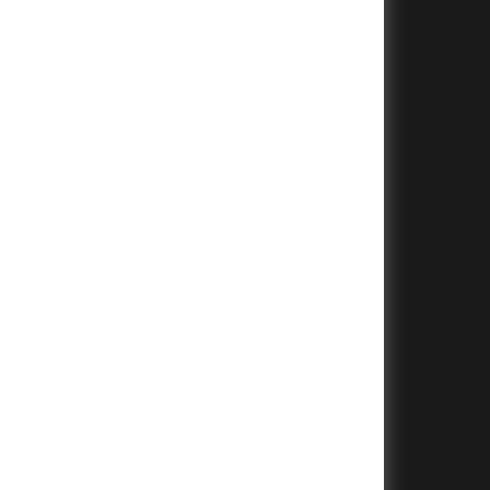
+
+
+
+