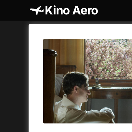
Kino Aero
Katalog filmů
Aero
Cykly a
A
A máme, co jsme chtěli
(2023)
AKIRA
(1
A pak přišla láska...
(2022)
Alcarràs