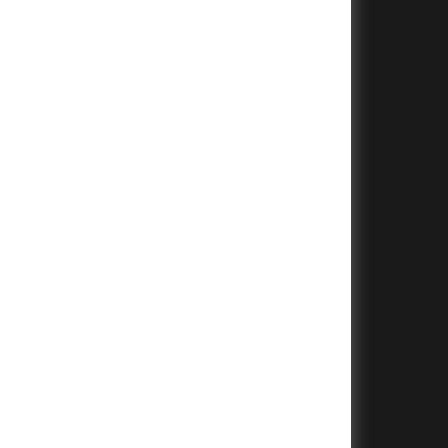
+
+
+
+
+