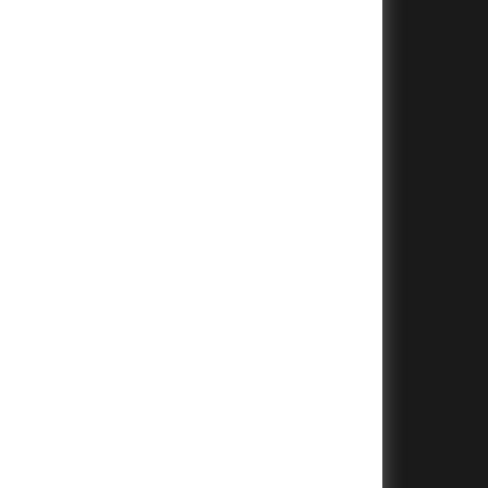
+
+
+
+