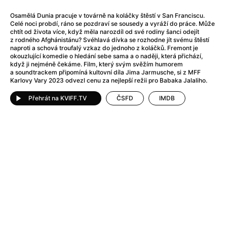
Adéla ještě nevečeřela
(1978)
After Blue (zatracený ráj)
(2021)
Osamělá Dunia pracuje v továrně na koláčky štěstí v San Franciscu.
Celé noci probdí, ráno se pozdraví se sousedy a vyráží do práce. Může
After Party
(2024)
chtít od života více, když měla narozdíl od své rodiny šanci odejít
Aftersun
(2022)
z rodného Afghánistánu? Svéhlavá dívka se rozhodne jít svému štěstí
naproti a schová troufalý vzkaz do jednoho z koláčků. Fremont je
Agent 69 Jensen: Ve znamení štíra
(1977)
okouzlující komedie o hledání sebe sama a o naději, která přichází,
Agenti štěstí
(2024)
když ji nejméně čekáme. Film, který svým svěžím humorem
a soundtrackem připomíná kultovní díla Jima Jarmusche, si z MFF
Air: Zrození legendy
(2023)
Karlovy Vary 2023 odvezl cenu za nejlepší režii pro Babaka Jalaliho.
AKIRA
(1988)
Alcarràs
Přehrát na KVIFF.TV
(2022)
ČSFD
IMDB
Alenka v říši divů (1951)
(1951)
Alenka v říši filmu
Alex Garland double feature
(2022)
Alibi na klíč: Den D
(2023)
All That Jazz
(1979)
Alma a Oskar
(2023)
Ambulance
(2022)
Amélie z Montmartru
(2001)
Americký vlkodlak v Londýně
(1981)
Amerikánka
(2024)