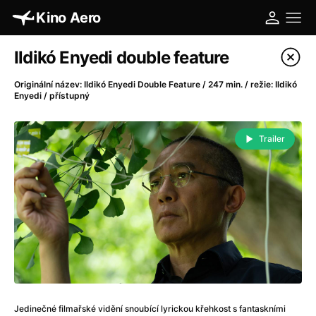
Kino Aero
Katalog filmů
Ildikó Enyedi double feature
Filtrovat program
Originální název: Ildikó Enyedi Double Feature / 247 min. / režie: Ildikó
Enyedi / přístupný
A
-
Trailer
A máme, co jsme chtěli
(2023)
A pak přišla láska...
(2022)
Aalto: Architektura emocí
(2020)
ABBA: The Movie - Fan Event
(1977)
Absolvent
(1967)
Ada
(2021)
Adam Ondra: Posunout hranice
(2022)
Adaptace
(2002)
Addamsova rodina (1991)
(1991)
Jedinečné filmařské vidění snoubící lyrickou křehkost s fantaskními