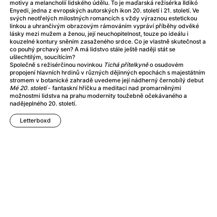
Adéla ještě nevečeřela
(1978)
motivy a melancholií lidského údělu. To je maďarská režisérka Ildikó
Enyedi, jedna z evropských autorských ikon 20. století i 21. století. Ve
After Blue (zatracený ráj)
(2021)
svých neotřelých milostných romancích s vždy výraznou estetickou
After Party
(2024)
linkou a uhrančivým obrazovým rámováním vypráví příběhy odvěké
lásky mezi mužem a ženou, její neuchopitelnost, touze po ideálu i
Aftersun
(2022)
kouzelné kontury sněním zasaženého srdce. Co je vlastně skutečnost a
Agent 69 Jensen: Ve znamení štíra
(1977)
co pouhý prchavý sen? A má lidstvo stále ještě naději stát se
ušlechtilým, soucítícím?
Agenti štěstí
(2024)
Společně s režisérčinou novinkou
Tichá přítelkyně
o osudovém
Air: Zrození legendy
(2023)
propojení hlavních hrdinů v různých dějinných epochách s majestátním
stromem v botanické zahradě uvedeme její nádherný černobílý debut
AKIRA
(1988)
Mé 20. století
- fantaskní hříčku a meditaci nad promarněnými
Alcarràs
(2022)
možnostmi lidstva na prahu modernity toužebně očekávaného a
nadějeplného 20. století.
Alenka v říši divů (1951)
(1951)
Alenka v říši filmu
Letterboxd
Alex Garland double feature
(2022)
Alibi na klíč: Den D
(2023)
All That Jazz
(1979)
Alma a Oskar
(2023)
Ambulance
(2022)
Amélie z Montmartru
(2001)
Americký vlkodlak v Londýně
(1981)
Amerikánka
(2024)