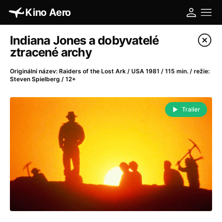
Kino Aero
Katalog filmů
Indiana Jones a dobyvatelé
ztracené archy
Filtrovat program
Originální název: Raiders of the Lost Ark / USA 1981 / 115 min. / režie:
Steven Spielberg / 12+
A
-
Trailer
A máme, co jsme chtěli
(2023)
A pak přišla láska...
(2022)
Aalto: Architektura emocí
(2020)
ABBA: The Movie - Fan Event
(1977)
Absolvent
(1967)
Ada
(2021)
Adam Ondra: Posunout hranice
(2022)
Adaptace
(2002)
Addamsova rodina (1991)
(1991)