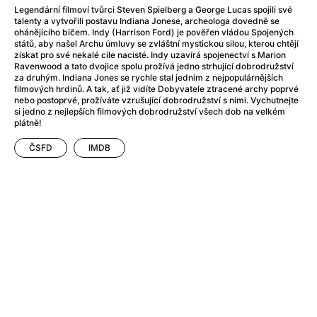
Adéla ještě nevečeřela
(1978)
Legendární filmoví tvůrci Steven Spielberg a George Lucas spojili své
After Blue (zatracený ráj)
(2021)
talenty a vytvořili postavu Indiana Jonese, archeologa dovedně se
ohánějícího bičem. Indy (Harrison Ford) je pověřen vládou Spojených
After Party
(2024)
států, aby našel Archu úmluvy se zvláštní mystickou silou, kterou chtějí
Aftersun
(2022)
získat pro své nekalé cíle nacisté. Indy uzavírá spojenectví s Marion
Ravenwood a tato dvojice spolu prožívá jedno strhující dobrodružství
Agent 69 Jensen: Ve znamení štíra
(1977)
za druhým. Indiana Jones se rychle stal jedním z nejpopulárnějších
Agenti štěstí
(2024)
filmových hrdinů. A tak, ať již vidíte Dobyvatele ztracené archy poprvé
nebo postoprvé, prožíváte vzrušující dobrodružství s nimi. Vychutnejte
Air: Zrození legendy
(2023)
si jedno z nejlepších filmových dobrodružství všech dob na velkém
AKIRA
(1988)
plátně!
Alcarràs
(2022)
ČSFD
IMDB
Alenka v říši divů (1951)
(1951)
Alenka v říši filmu
Alex Garland double feature
(2022)
Alibi na klíč: Den D
(2023)
All That Jazz
(1979)
Alma a Oskar
(2023)
Ambulance
(2022)
Amélie z Montmartru
(2001)
Americký vlkodlak v Londýně
(1981)
Amerikánka
(2024)