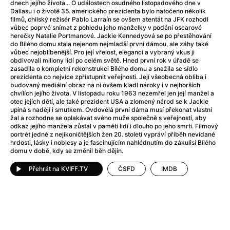
Adéla ještě nevečeřela
(1978)
dnech jejího života... O událostech osudného listopadového dne v
Dallasu i o životě 35. amerického prezidenta bylo natočeno několik
After Blue (zatracený ráj)
(2021)
filmů, chilský režisér Pablo Larraín se ovšem atentát na JFK rozhodl
After Party
(2024)
vůbec poprvé snímat z pohledu jeho manželky v podání oscarové
herečky Natalie Portmanové. Jackie Kennedyová se po přestěhování
Aftersun
(2022)
do Bílého domu stala nejenom nejmladší první dámou, ale záhy také
Agent 69 Jensen: Ve znamení štíra
(1977)
vůbec nejoblíbenější. Pro její vřelost, eleganci a vybraný vkus ji
obdivovali miliony lidí po celém světě. Hned první rok v úřadě se
Agenti štěstí
(2024)
zasadila o kompletní rekonstrukci Bílého domu a snažila se sídlo
Air: Zrození legendy
(2023)
prezidenta co nejvíce zpřístupnit veřejnosti. Její všeobecná obliba i
budovaný mediální obraz na ni ovšem kladl nároky i v nejhorších
AKIRA
(1988)
chvílích jejího života. V listopadu roku 1963 nezemřel jen její manžel a
Alcarràs
(2022)
otec jejích dětí, ale také prezident USA a zlomený národ se k Jackie
upíná s nadějí i smutkem. Ovdovělá první dáma musí překonat vlastní
Alenka v říši divů (1951)
(1951)
žal a rozhodne se oplakávat svého muže společně s veřejností, aby
Alenka v říši filmu
odkaz jejího manžela zůstal v paměti lidí i dlouho po jeho smrti. Filmový
portrét jedné z nejikoničtějších žen 20. století vypráví příběh nevídané
Alex Garland double feature
(2022)
hrdosti, lásky i noblesy a je fascinujícím nahlédnutím do zákulisí Bílého
Alibi na klíč: Den D
(2023)
domu v době, kdy se změnil běh dějin.
All That Jazz
(1979)
Přehrát na KVIFF.TV
ČSFD
IMDB
Alma a Oskar
(2023)
Ambulance
(2022)
Amélie z Montmartru
(2001)
Americký vlkodlak v Londýně
(1981)
Amerikánka
(2024)