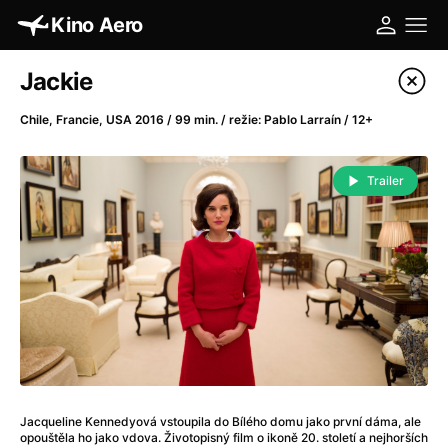
Kino Aero
Katalog filmů
Jackie
Filtrovat program
Chile, Francie, USA 2016 / 99 min. / režie: Pablo Larraín / 12+
A
-
Trailer
A máme, co jsme chtěli
(2023)
A pak přišla láska...
(2022)
Aalto: Architektura emocí
(2020)
ABBA: The Movie - Fan Event
(1977)
Absolvent
(1967)
Ada
(2021)
Adam Ondra: Posunout hranice
(2022)
Adaptace
(2002)
Jacqueline Kennedyová vstoupila do Bílého domu jako první dáma, ale
Addamsova rodina (1991)
(1991)
opouštěla ho jako vdova. Životopisný film o ikoně 20. století a nejhorších