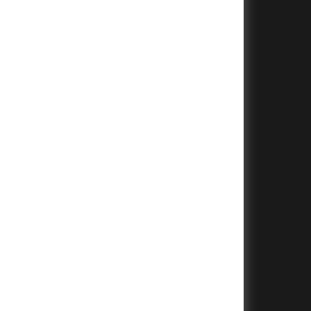
+
+
+
+