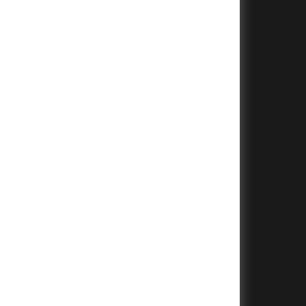
+
+
+
+