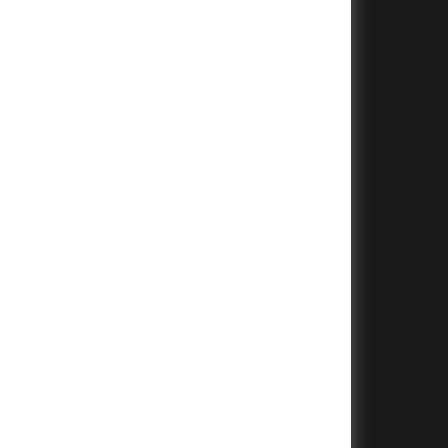
+
+
+
+
+