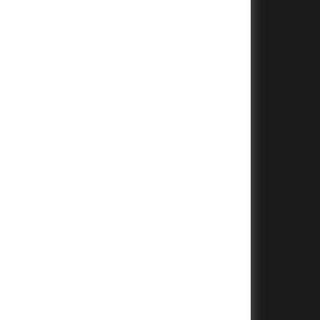
+
+
+
+