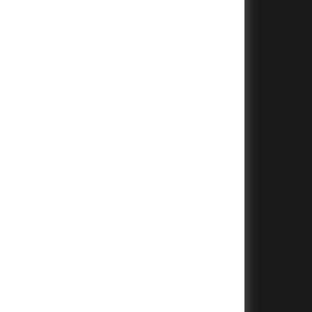
+
+
+
+