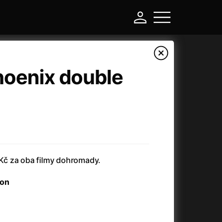
hoenix double
č za oba filmy dohromady.
-
mon
Argylle: Tajný agent
(2024)
Arkáda
(1993)