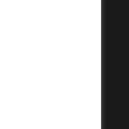
+
+
+
+