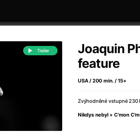
Joaquin P
Trailer
feature
 festivaly
Řazení dle abecedy
USA / 200 min. / 15+
Zvýhodněné vstupné 230 K
Nikdys nebyl + C'mon C'
988)
Anděl Páně
(2005)
(2022)
Anděl Páně 2
(2016)