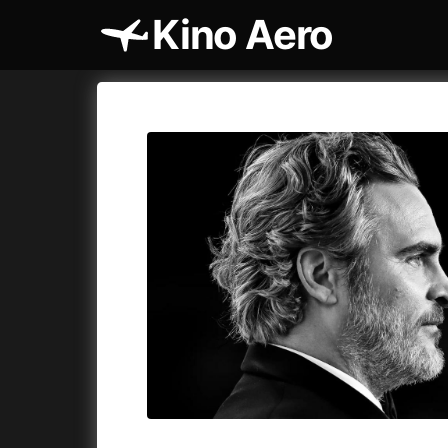
Kino Aero
Katalog filmů
Aero
Cykly a
A
A máme, co jsme chtěli
(2023)
AKIRA
(1
A pak přišla láska...
(2022)
Alcarràs