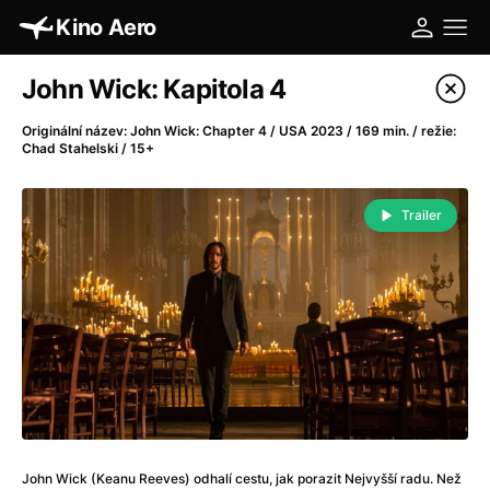
Kino Aero
Katalog filmů
John Wick: Kapitola 4
Filtrovat program
Originální název: John Wick: Chapter 4 / USA 2023 / 169 min. / režie:
Chad Stahelski / 15+
A
-
Trailer
A máme, co jsme chtěli
(2023)
A pak přišla láska...
(2022)
Aalto: Architektura emocí
(2020)
ABBA: The Movie - Fan Event
(1977)
Absolvent
(1967)
Ada
(2021)
Adam Ondra: Posunout hranice
(2022)
Adaptace
(2002)
Addamsova rodina (1991)
(1991)
John Wick (Keanu Reeves) odhalí cestu, jak porazit Nejvyšší radu. Než