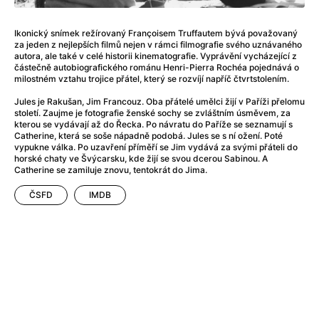
Adéla ještě nevečeřela
(1978)
After Blue (zatracený ráj)
(2021)
Ikonický snímek režírovaný Françoisem Truffautem bývá považovaný
After Party
(2024)
za jeden z nejlepších filmů nejen v rámci filmografie svého uznávaného
Aftersun
(2022)
autora, ale také v celé historii kinematografie. Vyprávění vycházející z
částečně autobiografického románu Henri-Pierra Rochéa pojednává o
Agent 69 Jensen: Ve znamení štíra
(1977)
milostném vztahu trojice přátel, který se rozvíjí napříč čtvrtstolením.
Agenti štěstí
(2024)
Jules je Rakušan, Jim Francouz. Oba přátelé umělci žijí v Paříži přelomu
Air: Zrození legendy
(2023)
století. Zaujme je fotografie ženské sochy se zvláštním úsměvem, za
AKIRA
(1988)
kterou se vydávají až do Řecka. Po návratu do Paříže se seznamují s
Catherine, která se soše nápadně podobá. Jules se s ní ožení. Poté
Alcarràs
(2022)
vypukne válka. Po uzavření příměří se Jim vydává za svými přáteli do
Alenka v říši divů (1951)
(1951)
horské chaty ve Švýcarsku, kde žijí se svou dcerou Sabinou. A
Catherine se zamiluje znovu, tentokrát do Jima.
Alenka v říši filmu
Alex Garland double feature
(2022)
ČSFD
IMDB
Alibi na klíč: Den D
(2023)
All That Jazz
(1979)
Alma a Oskar
(2023)
Ambulance
(2022)
Amélie z Montmartru
(2001)
Americký vlkodlak v Londýně
(1981)
Amerikánka
(2024)