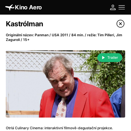
Kino Aero
Katalog filmů
Kastrólman
Filtrovat program
Originální název: Panman / USA 2011 / 84 min. / režie: Tim Pilleri, Jim
Zaguroli / 15+
A
-
Trailer
A máme, co jsme chtěli
(2023)
A pak přišla láska...
(2022)
Aalto: Architektura emocí
(2020)
ABBA: The Movie - Fan Event
(1977)
Absolvent
(1967)
Ada
(2021)
Adam Ondra: Posunout hranice
(2022)
Adaptace
(2002)
Addamsova rodina (1991)
(1991)
Otrlá Culinary Cinema: interaktivní filmově-degustační projekce.