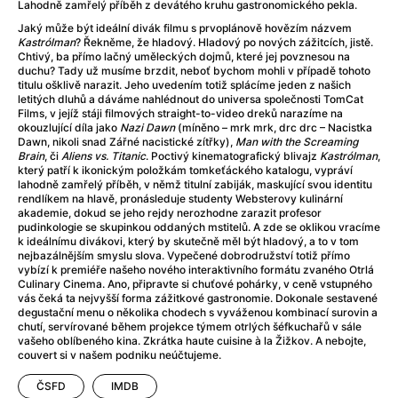
Adéla ještě nevečeřela
(1978)
Lahodně zamřelý příběh z devátého kruhu gastronomického pekla.
After Blue (zatracený ráj)
(2021)
Jaký může být ideální divák filmu s prvoplánově hovězím názvem
Kastrólman
? Řekněme, že hladový. Hladový po nových zážitcích, jistě.
After Party
(2024)
Chtivý, ba přímo lačný uměleckých dojmů, které jej povznesou na
Aftersun
(2022)
duchu? Tady už musíme brzdit, neboť bychom mohli v případě tohoto
titulu ošklivě narazit. Jeho uvedením totiž splácíme jeden z našich
Agent 69 Jensen: Ve znamení štíra
(1977)
letitých dluhů a dáváme nahlédnout do universa společnosti TomCat
Agenti štěstí
(2024)
Films, v jejíž stáji filmových straight-to-video dreků narazíme na
okouzlující díla jako
Nazi Dawn
(míněno – mrk mrk, drc drc – Nacistka
Air: Zrození legendy
(2023)
Dawn, nikoli snad Zářné nacistické zítřky),
Man with the Screaming
AKIRA
(1988)
Brain
, či
Aliens vs. Titanic
. Poctivý kinematografický blivajz
Kastrólman
,
který patří k ikonickým položkám tomkeťáckého katalogu, vypráví
Alcarràs
(2022)
lahodně zamřelý příběh, v němž titulní zabiják, maskující svou identitu
Alenka v říši divů (1951)
(1951)
rendlíkem na hlavě, pronásleduje studenty Websterovy kulinární
akademie, dokud se jeho rejdy nerozhodne zarazit profesor
Alenka v říši filmu
pudinkologie se skupinkou oddaných mstitelů. A zde se oklikou vracíme
Alex Garland double feature
(2022)
k ideálnímu divákovi, který by skutečně měl být hladový, a to v tom
nejbazálnějším smyslu slova. Vypečené dobrodružství totiž přímo
Alibi na klíč: Den D
(2023)
vybízí k premiéře našeho nového interaktivního formátu zvaného Otrlá
All That Jazz
(1979)
Culinary Cinema. Ano, připravte si chuťové pohárky, v ceně vstupného
vás čeká ta nejvyšší forma zážitkové gastronomie. Dokonale sestavené
Alma a Oskar
(2023)
degustační menu o několika chodech s vyváženou kombinací surovin a
Ambulance
(2022)
chutí, servírované během projekce týmem otrlých šéfkuchařů v sále
vašeho oblíbeného kina. Zkrátka haute cuisine à la Žižkov. A nebojte,
Amélie z Montmartru
(2001)
couvert si v našem podniku neúčtujeme.
Americký vlkodlak v Londýně
(1981)
Amerikánka
(2024)
ČSFD
IMDB