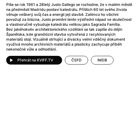
Adéla ještě nevečeřela
(1978)
Píše se rok 1961 a 28letý Justo Gallego se rozhodne, že v malém městě
After Blue (zatracený ráj)
(2021)
na předměstí Madridu postaví katedrálu. Příštích 60 let svého života
věnuje veškerý svůj čas a energii její stavbě. Zatímco ho všichni
After Party
(2024)
považují za blázna, Justo promění tento výstřední nápad ve skutečnost
Aftersun
(2022)
a vlastnoručně vybuduje katedrálu velikou jako Sagrada Família.
Bez jakéhokoliv architektonického vzdělání se tak zapíše do dějin
Agent 69 Jensen: Ve znamení štíra
(1977)
Španělska, kde grandiózní stavba vytvořená z recyklovaných
Agenti štěstí
(2024)
materiálů stojí. Vizuálně strhující a divácky velmi vděčný dokument
využívá mnoho archivních materiálů a plasticky zachycuje příběh
Air: Zrození legendy
(2023)
nekonečné vůle a odhodlání.
AKIRA
(1988)
Přehrát na KVIFF.TV
ČSFD
IMDB
Alcarràs
(2022)
Alenka v říši divů (1951)
(1951)
Alenka v říši filmu
Alex Garland double feature
(2022)
Alibi na klíč: Den D
(2023)
All That Jazz
(1979)
Alma a Oskar
(2023)
Ambulance
(2022)
Amélie z Montmartru
(2001)
Americký vlkodlak v Londýně
(1981)
Amerikánka
(2024)