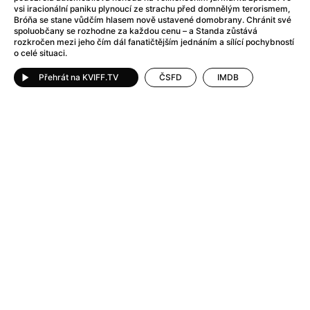
Adéla ještě nevečeřela
(1978)
vsi iracionální paniku plynoucí ze strachu před domnělým terorismem,
After Blue (zatracený ráj)
(2021)
Bróňa se stane vůdčím hlasem nově ustavené domobrany. Chránit své
spoluobčany se rozhodne za každou cenu – a Standa zůstává
After Party
(2024)
rozkročen mezi jeho čím dál fanatičtějším jednáním a sílící pochybností
Aftersun
(2022)
o celé situaci.
Agent 69 Jensen: Ve znamení štíra
(1977)
Přehrát na KVIFF.TV
ČSFD
IMDB
Agenti štěstí
(2024)
Air: Zrození legendy
(2023)
AKIRA
(1988)
Alcarràs
(2022)
Alenka v říši divů (1951)
(1951)
Alenka v říši filmu
Alex Garland double feature
(2022)
Alibi na klíč: Den D
(2023)
All That Jazz
(1979)
Alma a Oskar
(2023)
Ambulance
(2022)
Amélie z Montmartru
(2001)
Americký vlkodlak v Londýně
(1981)
Amerikánka
(2024)