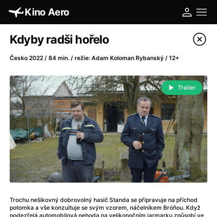
Kino Aero
Katalog filmů
Kdyby radši hořelo
Filtrovat program
Česko 2022 / 84 min. / režie: Adam Koloman Rybanský / 12+
A
-
Trailer
A máme, co jsme chtěli
(2023)
A pak přišla láska...
(2022)
Aalto: Architektura emocí
(2020)
ABBA: The Movie - Fan Event
(1977)
Absolvent
(1967)
Ada
(2021)
Adam Ondra: Posunout hranice
(2022)
Adaptace
(2002)
Trochu nešikovný dobrovolný hasič Standa se připravuje na příchod
Addamsova rodina (1991)
(1991)
potomka a vše konzultuje se svým vzorem, náčelníkem Bróňou. Když
podezřelá automobilová nehoda na velikonočním jarmarku způsobí ve