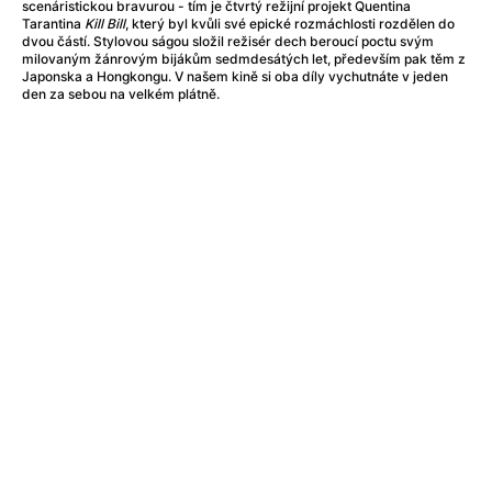
Adéla ještě nevečeřela
(1978)
scenáristickou bravurou - tím je čtvrtý režijní projekt Quentina
Tarantina
Kill Bill
, který byl kvůli své epické rozmáchlosti rozdělen do
After Blue (zatracený ráj)
(2021)
dvou částí. Stylovou ságou složil režisér dech beroucí poctu svým
After Party
(2024)
milovaným žánrovým bijákům sedmdesátých let, především pak těm z
Japonska a Hongkongu. V našem kině si oba díly vychutnáte v jeden
Aftersun
(2022)
den za sebou na velkém plátně.
Agent 69 Jensen: Ve znamení štíra
(1977)
Agenti štěstí
(2024)
Air: Zrození legendy
(2023)
AKIRA
(1988)
Alcarràs
(2022)
Alenka v říši divů (1951)
(1951)
Alenka v říši filmu
Alex Garland double feature
(2022)
Alibi na klíč: Den D
(2023)
All That Jazz
(1979)
Alma a Oskar
(2023)
Ambulance
(2022)
Amélie z Montmartru
(2001)
Americký vlkodlak v Londýně
(1981)
Amerikánka
(2024)