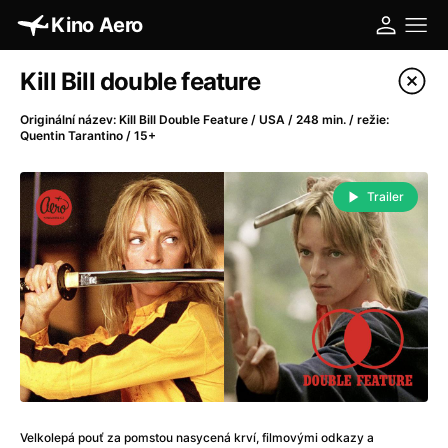
Kino Aero
Katalog filmů
Kill Bill double feature
Filtrovat program
Originální název: Kill Bill Double Feature / USA / 248 min. / režie:
Quentin Tarantino / 15+
A
-
Trailer
A máme, co jsme chtěli
(2023)
A pak přišla láska...
(2022)
Aalto: Architektura emocí
(2020)
ABBA: The Movie - Fan Event
(1977)
Absolvent
(1967)
Ada
(2021)
Adam Ondra: Posunout hranice
(2022)
Adaptace
(2002)
Addamsova rodina (1991)
(1991)
Velkolepá pouť za pomstou nasycená krví, filmovými odkazy a