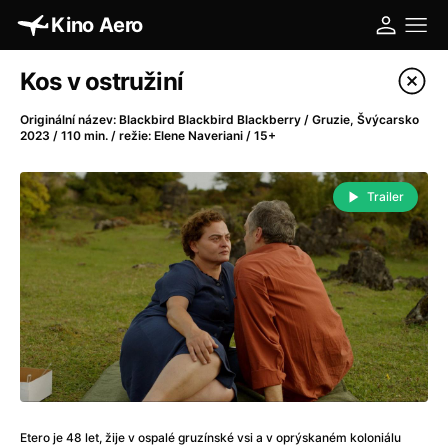
Kino Aero
Katalog filmů
Kos v ostružiní
Filtrovat program
Originální název: Blackbird Blackbird Blackberry / Gruzie, Švýcarsko
2023 / 110 min. / režie: Elene Naveriani / 15+
A
-
Trailer
A máme, co jsme chtěli
(2023)
A pak přišla láska...
(2022)
Aalto: Architektura emocí
(2020)
ABBA: The Movie - Fan Event
(1977)
Absolvent
(1967)
Ada
(2021)
Adam Ondra: Posunout hranice
(2022)
Adaptace
(2002)
Addamsova rodina (1991)
(1991)
Etero je 48 let, žije v ospalé gruzínské vsi a v oprýskaném koloniálu