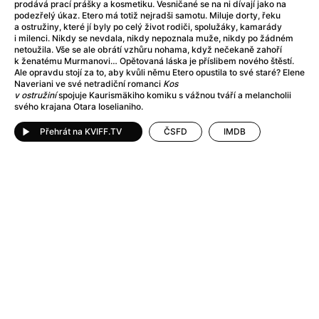
Adéla ještě nevečeřela
(1978)
prodává prací prášky a kosmetiku. Vesničané se na ni dívají jako na
podezřelý úkaz. Etero má totiž nejradši samotu. Miluje dorty, řeku
After Blue (zatracený ráj)
(2021)
a ostružiny, které jí byly po celý život rodiči, spolužáky, kamarády
After Party
(2024)
i milenci. Nikdy se nevdala, nikdy nepoznala muže, nikdy po žádném
netoužila. Vše se ale obrátí vzhůru nohama, když nečekaně zahoří
Aftersun
(2022)
k ženatému Murmanovi… Opětovaná láska je příslibem nového štěstí.
Agent 69 Jensen: Ve znamení štíra
(1977)
Ale opravdu stojí za to, aby kvůli němu Etero opustila to své staré? Elene
Naveriani ve své netradiční romanci
Kos
Agenti štěstí
(2024)
v ostružiní
spojuje Kaurismäkiho komiku s vážnou tváří a melancholii
Air: Zrození legendy
(2023)
svého krajana Otara Ioselianiho.
AKIRA
(1988)
Přehrát na KVIFF.TV
ČSFD
IMDB
Alcarràs
(2022)
Alenka v říši divů (1951)
(1951)
Alenka v říši filmu
Alex Garland double feature
(2022)
Alibi na klíč: Den D
(2023)
All That Jazz
(1979)
Alma a Oskar
(2023)
Ambulance
(2022)
Amélie z Montmartru
(2001)
Americký vlkodlak v Londýně
(1981)
Amerikánka
(2024)