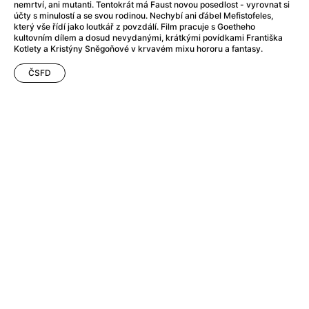
Adéla ještě nevečeřela
(1978)
nemrtví, ani mutanti. Tentokrát má Faust novou posedlost - vyrovnat si
účty s minulostí a se svou rodinou. Nechybí ani ďábel Mefistofeles,
After Blue (zatracený ráj)
(2021)
který vše řídí jako loutkář z povzdálí. Film pracuje s Goetheho
After Party
(2024)
kultovním dílem a dosud nevydanými, krátkými povídkami Františka
Kotlety a Kristýny Sněgoňové v krvavém mixu hororu a fantasy.
Aftersun
(2022)
Agent 69 Jensen: Ve znamení štíra
(1977)
ČSFD
Agenti štěstí
(2024)
Air: Zrození legendy
(2023)
AKIRA
(1988)
Alcarràs
(2022)
Alenka v říši divů (1951)
(1951)
Alenka v říši filmu
Alex Garland double feature
(2022)
Alibi na klíč: Den D
(2023)
All That Jazz
(1979)
Alma a Oskar
(2023)
Ambulance
(2022)
Amélie z Montmartru
(2001)
Americký vlkodlak v Londýně
(1981)
Amerikánka
(2024)