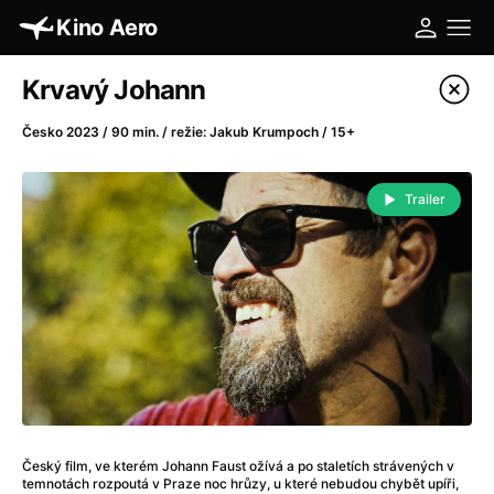
Kino Aero
Katalog filmů
Krvavý Johann
Filtrovat program
Česko 2023 / 90 min. / režie: Jakub Krumpoch / 15+
A
-
Trailer
A máme, co jsme chtěli
(2023)
A pak přišla láska...
(2022)
Aalto: Architektura emocí
(2020)
ABBA: The Movie - Fan Event
(1977)
Absolvent
(1967)
Ada
(2021)
Adam Ondra: Posunout hranice
(2022)
Adaptace
(2002)
Český film, ve kterém Johann Faust ožívá a po staletích strávených v
Addamsova rodina (1991)
(1991)
temnotách rozpoutá v Praze noc hrůzy, u které nebudou chybět upíři,