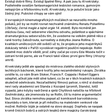
Adéla ještě nevečeřela
(1978)
Existují dobré filmy. Existují špatné filmy. A pak jsou tu
Krvekrásky
.
Podlehněte svodům fantasmagorické lesbické romance, gumovým
After Blue (zatracený ráj)
(2021)
netopýrům a hřbitovnímu kvítí.
Krvekrásky
, to je poluční bizár jako
After Party
(2024)
žádný jiný. Pubické chlupy se vám ojíní!
Aftersun
(2022)
V evropských kinematografických močálech se neurodilo mnoho
pošuků, jež by se mohli rovnat nechvalně známému Renatu Polsellimu
Agent 69 Jensen: Ve znamení štíra
(1977)
(
Obřady, černá magie a tajné orgie 14. století
). Bylo nicméně jen
Agenti štěstí
(2024)
otázkou času, než sebereme všechnu odvahu, pošetilost a spácháme
dramaturgickou sebevraždu tím, že uvedeme na velkém plátně něco z
Air: Zrození legendy
(2023)
rané tvorby žabožrouta, surrealisty a dobytka Jeana Rollina. O
AKIRA
(1988)
kvalitách umělcových děl svědčí už to, že projekce jeho majstrštyků
dokázaly tehdá v Paříži vyvolávat regulérní pouliční nepokoje. Rollin
Alcarràs
(2022)
ostatně moc dobře věděl, proč záhy začal po vzoru Eda Wooda točit v
Alenka v říši divů (1951)
(1951)
ústraní tvrdé porno, ale ve Francii také vůbec první gore filmy (
Hrozny
smrti
).
Alenka v říši filmu
Alex Garland double feature
(2022)
Krvekrásky
ještě ale spadají do mistrova zlatého období stylových
lechtivých báchorek, které tvořily jeho nezaměnitelný rukopis. Zkrátka
Alibi na klíč: Den D
(2023)
uvidíte to, co vám Bram Stoker, Francis F. Coppola i Robert Eggers
All That Jazz
(1979)
odepřeli, ačkoli jste měli silné tušení, co že se v těch hradních kobkách
skutečně odehrávalo. Nezařaditelný filmový patvar, s nímž si dodnes
Alma a Oskar
(2023)
neví rady akademici ani Standa z Kozojed (promiň, Stando), totiž
Ambulance
(2022)
vypadá, jako kdyby nadržená a sjetá Chytilová natočila na hřbitově
Sedmikrásky
, ale jmenovala by se Rollin, čili tu máme argumentační
Amélie z Montmartru
(2001)
faul. Slova zkrátka nemohou popsat až komiksově barvotiskovou
Americký vlkodlak v Londýně
(1981)
klauniádu o tom, kterak je při měsíčku na malebném venkově vše
možné. Rollinův biják je ostatně na slovo skoupý. Dopředu se naopak
Amerikánka
(2024)
kromě čnících bobrů a ostrých tesáků dere magicky čarokrásná