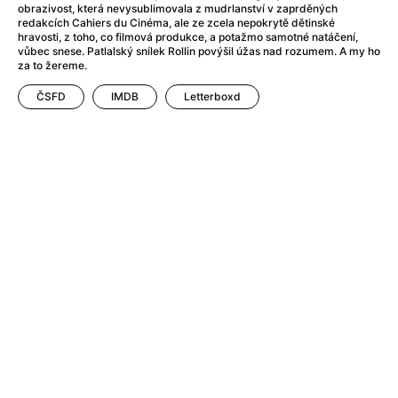
AMOOSED: losí odysea
(2025)
obrazivost, která nevysublimovala z mudrlanství v zaprděných
redakcích Cahiers du Cinéma, ale ze zcela nepokrytě dětinské
Amy
(2015)
hravosti, z toho, co filmová produkce, a potažmo samotné natáčení,
Amy Winehouse double feature
vůbec snese. Patlalský snílek Rollin povýšil úžas nad rozumem. A my ho
za to žereme.
Anatomie pádu
(2023)
Anděl Páně
(2005)
ČSFD
IMDB
Letterboxd
Anděl Páně 2
(2016)
Anděl Páně Double feature
(2023)
Andělské vejce
(1985)
Andělský double feature
Andrej Rublev
(1966)
Angel Heart (1987)
(1987)
Annette
(2021)
Anora
(2024)
Ant Hill (premiéra) a další filmy
(2020)
Antikrist
(2009)
Anya Taylor-Joy Horror Double Feature
Apokalypsa: Final Cut
(1979)
Architekt
(2025)
Architektura ČSSR 58–89
(2024)