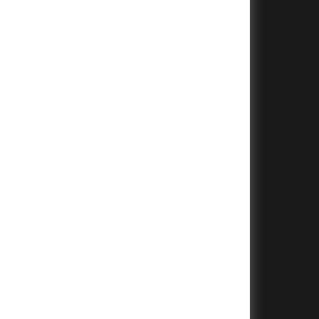
+
+
+
+