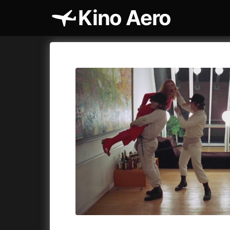
Kino Aero
Katalog filmů
Aero
Cykly a
A
A máme, co jsme chtěli
(2023)
AKIRA
(1
A pak přišla láska...
(2022)
Alcarràs