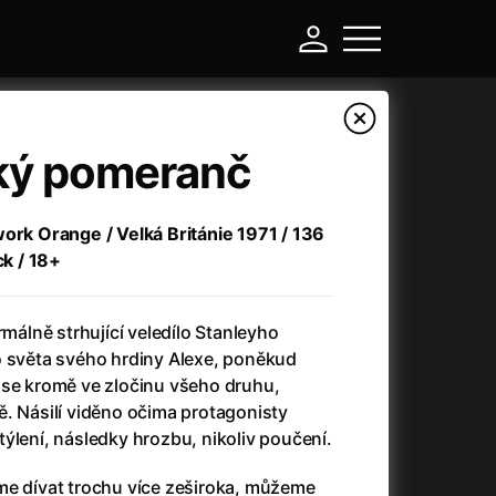
ký pomeranč
work Orange / Velká Británie 1971 / 136
ck / 18+
rmálně strhující veledílo Stanleyho
o světa svého hrdiny Alexe, poněkud
 se kromě ve zločinu všeho druhu,
-
. Násilí viděno očima protagonisty
ýlení, následky hrozbu, nikoliv poučení.
Argylle: Tajný agent
(2024)
Arkáda
(1993)
me dívat trochu více zeširoka, můžeme