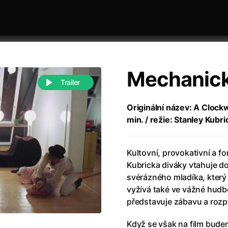
Mechanic
Trailer
Originální název: A Clock
min. / režie: Stanley Kubri
 festivaly
Řazení dle abecedy
Kultovní, provokativní a fo
Kubricka diváky vtahuje d
svérázného mladíka, který
vyžívá také ve vážné hudbě
představuje zábavu a rozpt
988)
Anděl Páně
(2005)
(2022)
Anděl Páně 2
(2016)
Když se však na film bude