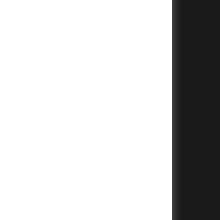
+
+
+
+