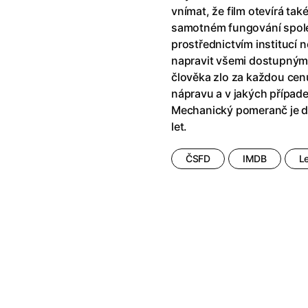
říši divů (1951)
(1951)
Anděl Páně Double feature
(202
vnímat, že film otevírá ta
říši filmu
Andělské vejce
(1985)
samotném fungování společ
land double feature
(2022)
Andělský double feature
prostřednictvím institucí 
klíč: Den D
(2023)
Andrej Rublev
(1966)
napravit všemi dostupnými 
Jazz
(1979)
Angel Heart (1987)
(1987)
člověka zlo za každou cenu
skar
(2023)
Annette
(2021)
nápravu a v jakých případ
ce
(2022)
Anora
(2024)
Mechanický pomeranč je dn
 Montmartru
(2001)
Ant Hill (premiéra) a další filmy
let.
 vlkodlak v Londýně
(1981)
Antikrist
(2009)
nka
(2024)
ČSFD
IMDB
L
: losí odysea
(2025)
Apokalypsa: Final Cut
(1979)
15)
Architekt
(2025)
house double feature
Architektura ČSSR 58–89
(2024
e pádu
(2023)
Arco
(2025)