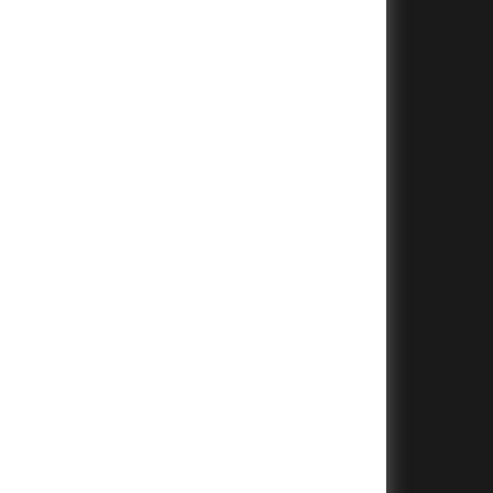
+
+
+
+