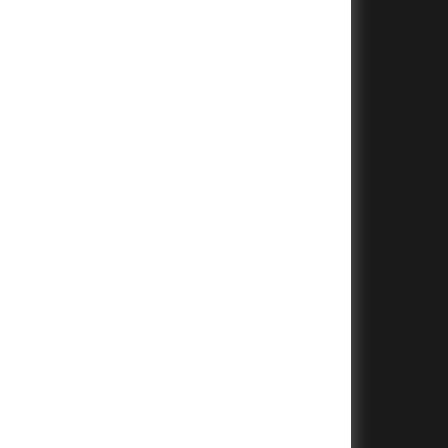
+
+
+
+
+