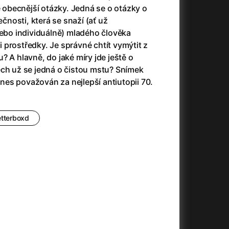
3)
Armáda temnot
(1992)
ké obecnější otázky. Jedná se o otázky o
Arrietty ze světa půjčovníčků
(2010)
nosti, která se snaží (ať už
Arvéd
(2022)
nebo individuálně) mladého člověka
Asteroid City
(2023)
prostředky. Je správné chtít vymýtit z
Atlas ptáků
(2021)
? A hlavně, do jaké míry jde ještě o
Audience | NT Live
(2013)
ech už se jedná o čistou mstu? Snímek
Auto zabiják
(2007)
es považován za nejlepší antiutopii 70.
(2020)
Avatar
(2009)
Avatar: Oheň a popel
(2025)
Anya Taylor-Joy Horror Double Feature
Avatar: The Way of Water
(2022)
etterboxd
Až na konec světa
(2024)
Až na věky
(2024)
)
Aznavour
(2024)
+