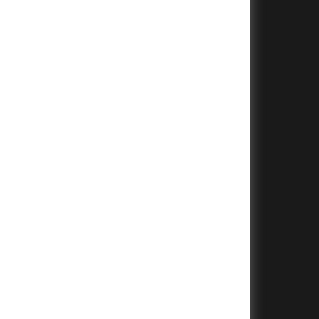
+
+
+
+