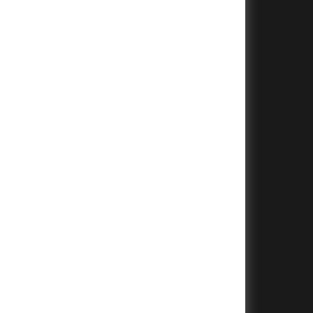
+
+
+
+