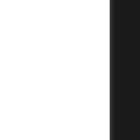
+
+
+
+