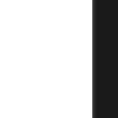
+
+
+
+