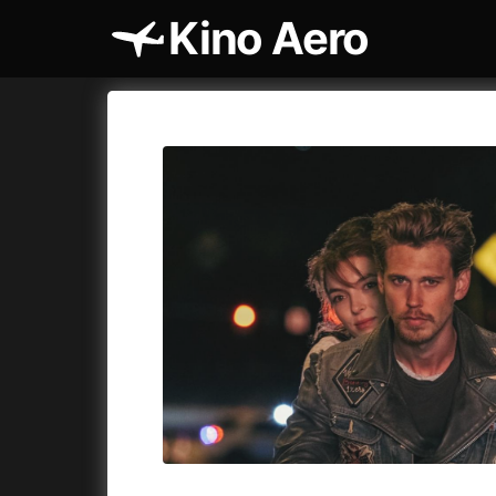
Kino Aero
Katalog filmů
Aero
Cykly a
A
A máme, co jsme chtěli
(2023)
AKIRA
(1
A pak přišla láska...
(2022)
Alcarràs