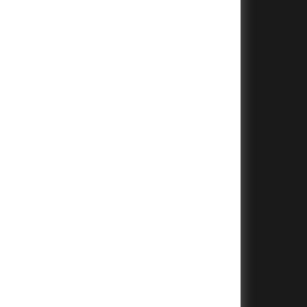
+
+
+
+
+