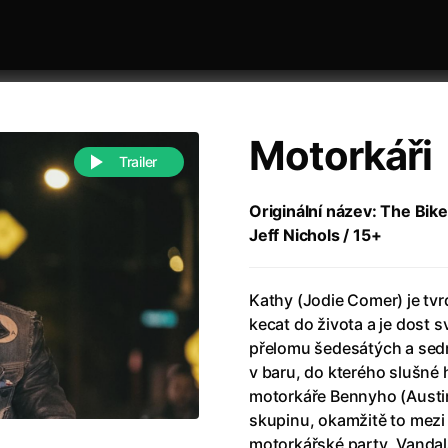
Motorkáři
Trailer
Originální název: The Bike
Jeff Nichols / 15+
 festivaly
Řazení dle abecedy
Kathy (Jodie Comer) je tvr
kecat do života a je dost
přelomu šedesátých a sedm
v baru, do kterého slušné
motorkáře Bennyho (Austin
988)
Anděl Páně
(2005)
skupinu, okamžitě to mezi 
(2022)
Anděl Páně 2
(2016)
motorkářské party „Vandal