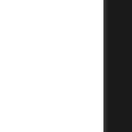
+
+
+
+