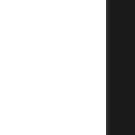
+
+
+
+