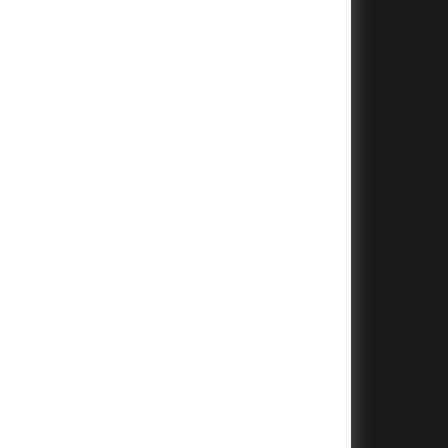
+
+
+
+