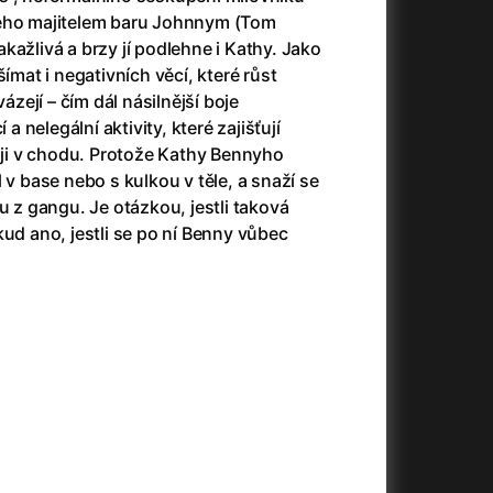
3)
Armáda temnot
(1992)
ného majitelem baru Johnnym (Tom
Arrietty ze světa půjčovníčků
(2010)
kažlivá a brzy jí podlehne i Kathy. Jako
Arvéd
(2022)
šímat i negativních věcí, které růst
Asteroid City
(2023)
ejí – čím dál násilnější boje
Atlas ptáků
(2021)
 a nelegální aktivity, které zajišťují
Audience | NT Live
(2013)
í ji v chodu. Protože Kathy Bennyho
Auto zabiják
(2007)
 v base nebo s kulkou v těle, a snaží se
(2020)
Avatar
(2009)
u z gangu. Je otázkou, jestli taková
Avatar: Oheň a popel
(2025)
kud ano, jestli se po ní Benny vůbec
Anya Taylor-Joy Horror Double Feature
Avatar: The Way of Water
(2022)
Až na konec světa
(2024)
Až na věky
(2024)
)
Aznavour
(2024)
+