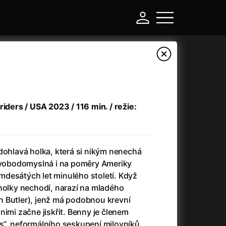
riders / USA 2023 / 116 min. / režie:
dohlavá holka, která si nikým nenechá
 svobodomyslná i na poměry Ameriky
desátých let minulého století. Když
-
 holky nechodí, narazí na mladého
 Butler), jenž má podobnou krevní
Argylle: Tajný agent
(2024)
nimi začne jiskřit. Benny je členem
Arkáda
(1993)
s“, neformálního seskupení milovníků