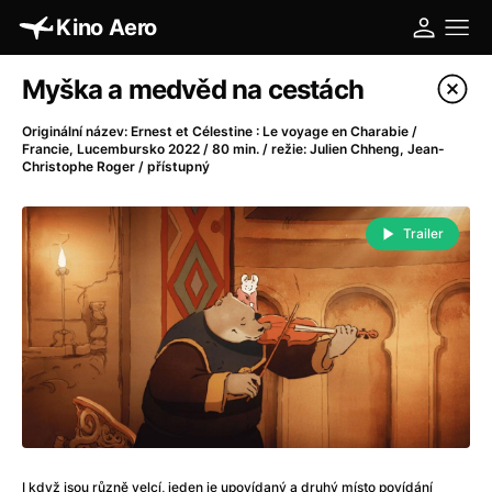
Kino Aero
Katalog filmů
Myška a medvěd na cestách
Filtrovat program
Originální název: Ernest et Célestine : Le voyage en Charabie /
Francie, Lucembursko 2022 / 80 min. / režie: Julien Chheng, Jean-
Christophe Roger / přístupný
A
-
Trailer
A máme, co jsme chtěli
(2023)
A pak přišla láska...
(2022)
Aalto: Architektura emocí
(2020)
ABBA: The Movie - Fan Event
(1977)
Absolvent
(1967)
Ada
(2021)
Adam Ondra: Posunout hranice
(2022)
Adaptace
(2002)
Addamsova rodina (1991)
(1991)
I když jsou různě velcí, jeden je upovídaný a druhý místo povídání