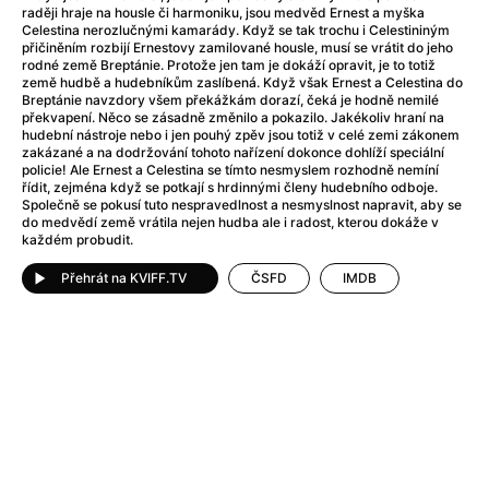
Adéla ještě nevečeřela
(1978)
raději hraje na housle či harmoniku, jsou medvěd Ernest a myška
After Blue (zatracený ráj)
(2021)
Celestina nerozlučnými kamarády. Když se tak trochu i Celestininým
přičiněním rozbijí Ernestovy zamilované housle, musí se vrátit do jeho
After Party
(2024)
rodné země Breptánie. Protože jen tam je dokáží opravit, je to totiž
Aftersun
(2022)
země hudbě a hudebníkům zaslíbená. Když však Ernest a Celestina do
Breptánie navzdory všem překážkám dorazí, čeká je hodně nemilé
Agent 69 Jensen: Ve znamení štíra
(1977)
překvapení. Něco se zásadně změnilo a pokazilo. Jakékoliv hraní na
Agenti štěstí
(2024)
hudební nástroje nebo i jen pouhý zpěv jsou totiž v celé zemi zákonem
zakázané a na dodržování tohoto nařízení dokonce dohlíží speciální
Air: Zrození legendy
(2023)
policie! Ale Ernest a Celestina se tímto nesmyslem rozhodně nemíní
AKIRA
(1988)
řídit, zejména když se potkají s hrdinnými členy hudebního odboje.
Společně se pokusí tuto nespravedlnost a nesmyslnost napravit, aby se
Alcarràs
(2022)
do medvědí země vrátila nejen hudba ale i radost, kterou dokáže v
Alenka v říši divů (1951)
(1951)
každém probudit.
Alenka v říši filmu
Přehrát na KVIFF.TV
ČSFD
IMDB
Alex Garland double feature
(2022)
Alibi na klíč: Den D
(2023)
All That Jazz
(1979)
Alma a Oskar
(2023)
Ambulance
(2022)
Amélie z Montmartru
(2001)
Americký vlkodlak v Londýně
(1981)
Amerikánka
(2024)