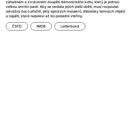
Adéla ještě nevečeřela
(1978)
záhadném a zvráceném doupěti démonického kultu, který je jednou
velkou smrtící pastí. Aby se nestala jejich další obětí, musí rozpoutat
After Blue (zatracený ráj)
(2021)
odvážný boj o přežití, plný epických masakrů, ďábelsky temných vtípků
After Party
(2024)
a napětí, které nepoleví až do poslední vteřiny.
Aftersun
(2022)
ČSFD
IMDB
Letterboxd
Agent 69 Jensen: Ve znamení štíra
(1977)
Agenti štěstí
(2024)
Air: Zrození legendy
(2023)
AKIRA
(1988)
Alcarràs
(2022)
Alenka v říši divů (1951)
(1951)
Alenka v říši filmu
Alex Garland double feature
(2022)
Alibi na klíč: Den D
(2023)
All That Jazz
(1979)
Alma a Oskar
(2023)
Ambulance
(2022)
Amélie z Montmartru
(2001)
Americký vlkodlak v Londýně
(1981)
Amerikánka
(2024)