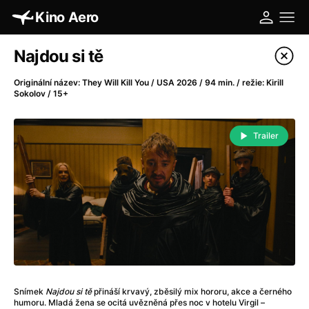
Kino Aero
Katalog filmů
Najdou si tě
Filtrovat program
Originální název: They Will Kill You / USA 2026 / 94 min. / režie: Kirill
Sokolov / 15+
A
-
Trailer
A máme, co jsme chtěli
(2023)
A pak přišla láska...
(2022)
Aalto: Architektura emocí
(2020)
ABBA: The Movie - Fan Event
(1977)
Absolvent
(1967)
Ada
(2021)
Adam Ondra: Posunout hranice
(2022)
Adaptace
(2002)
Snímek
Najdou si tě
přináší krvavý, zběsilý mix hororu, akce a černého
Addamsova rodina (1991)
(1991)
humoru. Mladá žena se ocitá uvězněná přes noc v hotelu Virgil –