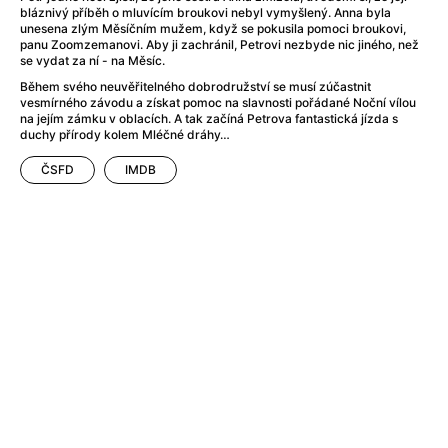
Adéla ještě nevečeřela
(1978)
bláznivý příběh o mluvícím broukovi nebyl vymyšlený. Anna byla
After Blue (zatracený ráj)
(2021)
unesena zlým Měsíčním mužem, když se pokusila pomoci broukovi,
panu Zoomzemanovi. Aby ji zachránil, Petrovi nezbyde nic jiného, než
After Party
(2024)
se vydat za ní - na Měsíc.
Aftersun
(2022)
Během svého neuvěřitelného dobrodružství se musí zúčastnit
Agent 69 Jensen: Ve znamení štíra
(1977)
vesmírného závodu a získat pomoc na slavnosti pořádané Noční vílou
na jejím zámku v oblacích. A tak začíná Petrova fantastická jízda s
Agenti štěstí
(2024)
duchy přírody kolem Mléčné dráhy…
Air: Zrození legendy
(2023)
ČSFD
IMDB
AKIRA
(1988)
Alcarràs
(2022)
Alenka v říši divů (1951)
(1951)
Alenka v říši filmu
Alex Garland double feature
(2022)
Alibi na klíč: Den D
(2023)
All That Jazz
(1979)
Alma a Oskar
(2023)
Ambulance
(2022)
Amélie z Montmartru
(2001)
Americký vlkodlak v Londýně
(1981)
Amerikánka
(2024)