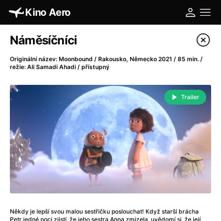
Kino Aero
Katalog filmů
Náměsíčníci
Filtrovat program
Originální název: Moonbound / Rakousko, Německo 2021 / 85 min. /
režie: Ali Samadi Ahadi / přístupný
A
-
Trailer
A máme, co jsme chtěli
(2023)
A pak přišla láska...
(2022)
Aalto: Architektura emocí
(2020)
ABBA: The Movie - Fan Event
(1977)
Absolvent
(1967)
Ada
(2021)
Adam Ondra: Posunout hranice
(2022)
Adaptace
(2002)
Addamsova rodina (1991)
(1991)
Někdy je lepší svou malou sestřičku poslouchat! Když starší brácha
Petr jedné noci zjistí, že jeho sestra Anna zmizela, uvědomí si, že její