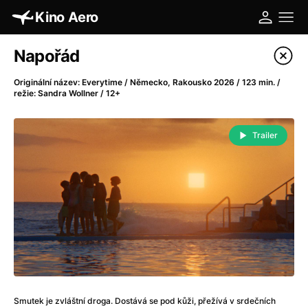
Kino Aero
Katalog filmů
Napořád
Filtrovat program
Originální název: Everytime / Německo, Rakousko 2026 / 123 min. /
režie: Sandra Wollner / 12+
A
-
Trailer
A máme, co jsme chtěli
(2023)
A pak přišla láska...
(2022)
Aalto: Architektura emocí
(2020)
ABBA: The Movie - Fan Event
(1977)
Absolvent
(1967)
Ada
(2021)
Adam Ondra: Posunout hranice
(2022)
Adaptace
(2002)
Addamsova rodina (1991)
(1991)
Smutek je zvláštní droga. Dostává se pod kůži, přežívá v srdečních