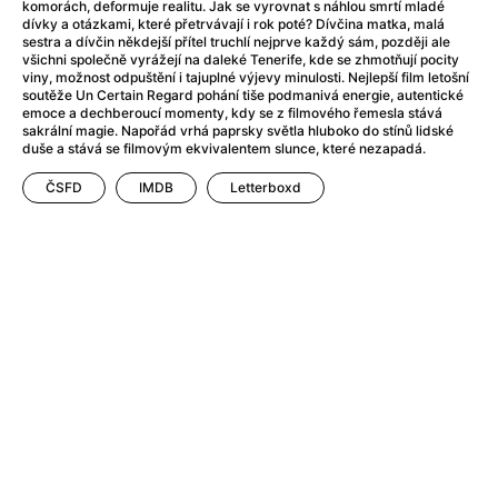
Adéla ještě nevečeřela
(1978)
komorách, deformuje realitu. Jak se vyrovnat s náhlou smrtí mladé
dívky a otázkami, které přetrvávají i rok poté? Dívčina matka, malá
After Blue (zatracený ráj)
(2021)
sestra a dívčin někdejší přítel truchlí nejprve každý sám, později ale
After Party
(2024)
všichni společně vyrážejí na daleké Tenerife, kde se zhmotňují pocity
viny, možnost odpuštění i tajuplné výjevy minulosti. Nejlepší film letošní
Aftersun
(2022)
soutěže Un Certain Regard pohání tiše podmanivá energie, autentické
Agent 69 Jensen: Ve znamení štíra
(1977)
emoce a dechberoucí momenty, kdy se z filmového řemesla stává
sakrální magie. Napořád vrhá paprsky světla hluboko do stínů lidské
Agenti štěstí
(2024)
duše a stává se filmovým ekvivalentem slunce, které nezapadá.
Air: Zrození legendy
(2023)
ČSFD
IMDB
Letterboxd
AKIRA
(1988)
Alcarràs
(2022)
Alenka v říši divů (1951)
(1951)
Alenka v říši filmu
Alex Garland double feature
(2022)
Alibi na klíč: Den D
(2023)
All That Jazz
(1979)
Alma a Oskar
(2023)
Ambulance
(2022)
Amélie z Montmartru
(2001)
Americký vlkodlak v Londýně
(1981)
Amerikánka
(2024)