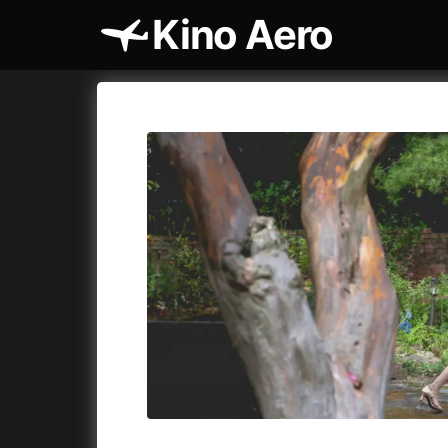
Kino Aero
Katalog filmů
Aero
Cykly a
A
A máme, co jsme chtěli
(2023)
AKIRA
(1
A pak přišla láska...
(2022)
Alcarràs