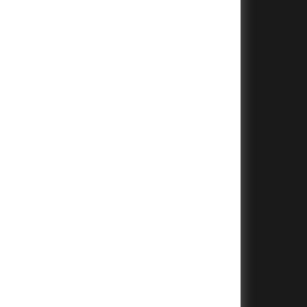
+
+
+
+