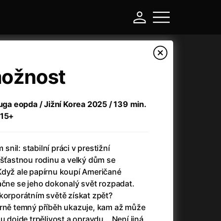
možnost
suga eopda / Jižní Korea 2025 / 139 min.
 15+
nil: stabilní práci v prestižní
 šťastnou rodinu a velký dům se
Když ale papírnu koupí Američané
-
ačne se jeho dokonalý svět rozpadat.
korporátním světě získat zpět?
Argylle: Tajný agent
(2024)
arně temný příběh ukazuje, kam až může
Arkáda
(1993)
mu dojde trpělivost a opravdu… Není jiná