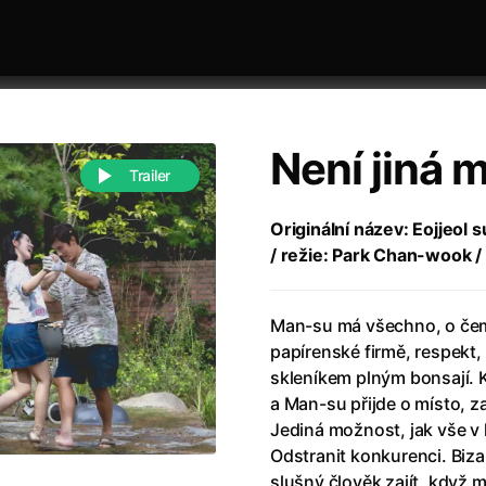
Není jiná 
Trailer
Originální název: Eojjeol 
/ režie: Park Chan-wook /
 festivaly
Řazení dle abecedy
Man-su má všechno, o čem s
papírenské firmě, respekt,
skleníkem plným bonsají. 
a Man-su přijde o místo, z
Jediná možnost, jak vše v 
988)
Anděl Páně
(2005)
Odstranit konkurenci. Biz
(2022)
Anděl Páně 2
(2016)
slušný člověk zajít, když 