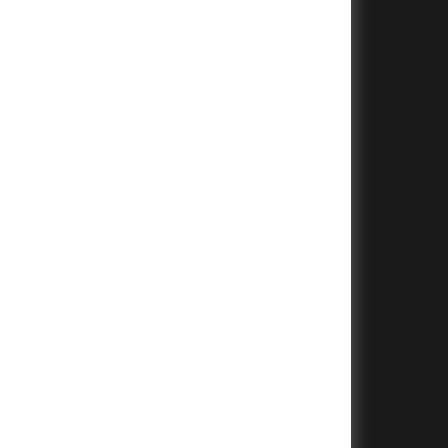
+
+
+
+