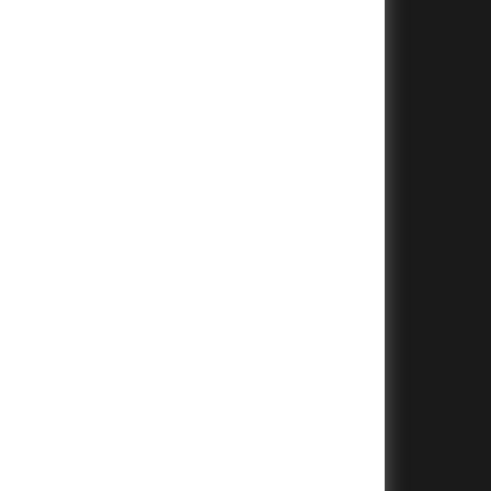
+
+
+
+