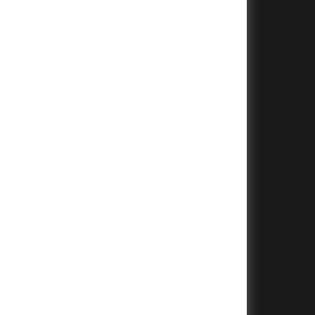
+
+
+
+