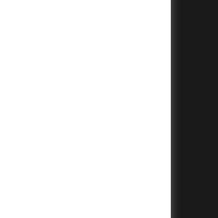
+
+
+
+