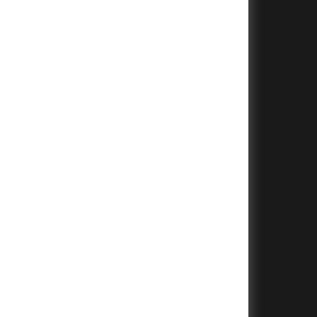
+
+
+
+
+