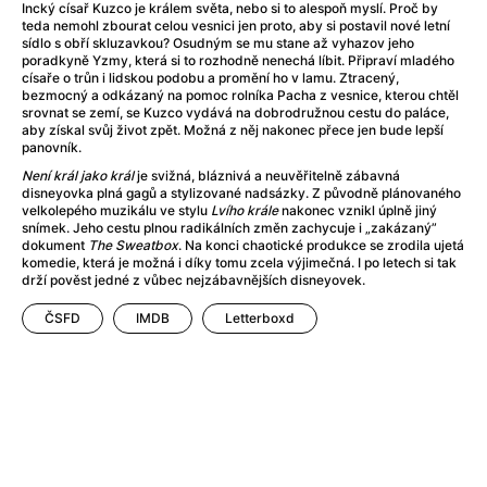
Adéla ještě nevečeřela
(1978)
Incký císař Kuzco je králem světa, nebo si to alespoň myslí. Proč by
teda nemohl zbourat celou vesnici jen proto, aby si postavil nové letní
After Blue (zatracený ráj)
(2021)
sídlo s obří skluzavkou? Osudným se mu stane až vyhazov jeho
After Party
(2024)
poradkyně Yzmy, která si to rozhodně nenechá líbit. Připraví mladého
císaře o trůn i lidskou podobu a promění ho v lamu. Ztracený,
Aftersun
(2022)
bezmocný a odkázaný na pomoc rolníka Pacha z vesnice, kterou chtěl
Agent 69 Jensen: Ve znamení štíra
(1977)
srovnat se zemí, se Kuzco vydává na dobrodružnou cestu do paláce,
aby získal svůj život zpět. Možná z něj nakonec přece jen bude lepší
Agenti štěstí
(2024)
panovník.
Air: Zrození legendy
(2023)
Není král jako král
je svižná, bláznivá a neuvěřitelně zábavná
AKIRA
(1988)
disneyovka plná gagů a stylizované nadsázky. Z původně plánovaného
Alcarràs
(2022)
velkolepého muzikálu ve stylu
Lvího krále
nakonec vznikl úplně jiný
snímek. Jeho cestu plnou radikálních změn zachycuje i „zakázaný”
Alenka v říši divů (1951)
(1951)
dokument
The Sweatbox
. Na konci chaotické produkce se zrodila ujetá
Alenka v říši filmu
komedie, která je možná i díky tomu zcela výjimečná. I po letech si tak
drží pověst jedné z vůbec nejzábavnějších disneyovek.
Alex Garland double feature
(2022)
Alibi na klíč: Den D
(2023)
ČSFD
IMDB
Letterboxd
All That Jazz
(1979)
Alma a Oskar
(2023)
Ambulance
(2022)
Amélie z Montmartru
(2001)
Americký vlkodlak v Londýně
(1981)
Amerikánka
(2024)