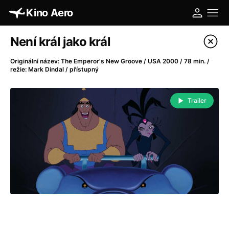
Kino Aero
Katalog filmů
Není král jako král
Filtrovat program
Originální název: The Emperor's New Groove / USA 2000 / 78 min. /
režie: Mark Dindal / přístupný
A
-
Trailer
A máme, co jsme chtěli
(2023)
A pak přišla láska...
(2022)
Aalto: Architektura emocí
(2020)
ABBA: The Movie - Fan Event
(1977)
Absolvent
(1967)
Ada
(2021)
Adam Ondra: Posunout hranice
(2022)
Adaptace
(2002)
Addamsova rodina (1991)
(1991)