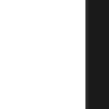
+
+
+
+