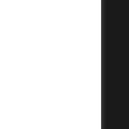
+
+
+
+