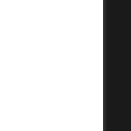
+
+
+
+