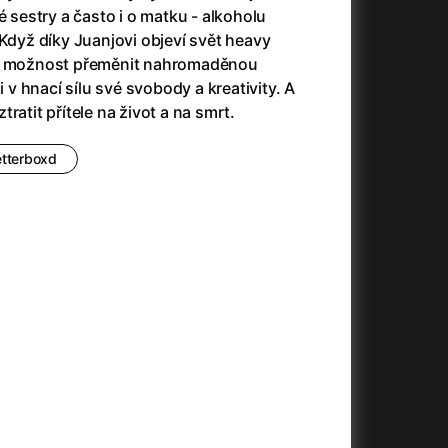
3)
Armáda temnot
(1992)
é sestry a často i o matku - alkoholu
Arrietty ze světa půjčovníčků
(2010)
 Když díky Juanjovi objeví svět heavy
Arvéd
(2022)
ím možnost přeměnit nahromaděnou
Asteroid City
(2023)
i v hnací sílu své svobody a kreativity. A
Atlas ptáků
(2021)
ratit přítele na život a na smrt.
Audience | NT Live
(2013)
Auto zabiják
(2007)
etterboxd
(2020)
Avatar
(2009)
Avatar: Oheň a popel
(2025)
Anya Taylor-Joy Horror Double Feature
Avatar: The Way of Water
(2022)
Až na konec světa
(2024)
Až na věky
(2024)
)
Aznavour
(2024)
+