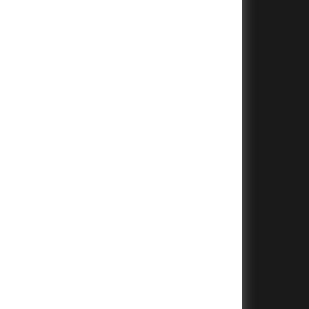
+
+
+
+