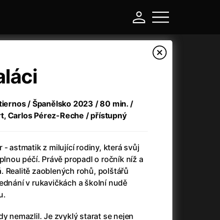
láci
tiernos / Španělsko 2023 / 80 min. /
t, Carlos Pérez-Reche / přístupný
- astmatik z milující rodiny, která svůj
plnou péčí. Právě propadl o ročník níž a
. Realitě zaoblených rohů, polštářů
-
ednání v rukavičkách a školní nudě
u.
Argylle: Tajný agent
(2024)
Arkáda
(1993)
y nemazlil. Je zvyklý starat se nejen