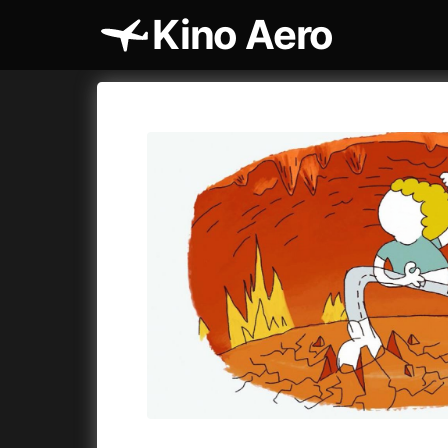
Kino Aero
Katalog filmů
Aero
Cykly a
A
A máme, co jsme chtěli
(2023)
AKIRA
(1
A pak přišla láska...
(2022)
Alcarràs