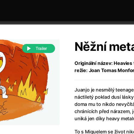
Něžní meta
Trailer
Originální název: Heavies 
režie: Joan Tomas Monfor
 festivaly
Řazení dle abecedy
Juanjo je nesmělý teenager 
náctiletý poklad dusí lásky
doma mu to nikdo nevyčítá
chránících před nárazem, j
uniká jen díky heavy metal
988)
Anděl Páně
(2005)
(2022)
Anděl Páně 2
(2016)
To s Miquelem se život nikd