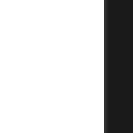
+
+
+
+
+