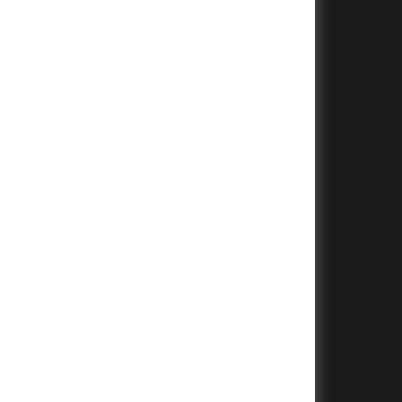
+
+
+
+