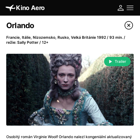
Kino Aero
Katalog filmů
Orlando
Filtrovat program
Francie, Itálie, Nizozemsko, Rusko, Velká Británie 1992 / 93 min. /
režie: Sally Potter / 12+
A
-
Trailer
A máme, co jsme chtěli
(2023)
A pak přišla láska...
(2022)
Aalto: Architektura emocí
(2020)
ABBA: The Movie - Fan Event
(1977)
Absolvent
(1967)
Ada
(2021)
Adam Ondra: Posunout hranice
(2022)
Adaptace
(2002)
Addamsova rodina (1991)
(1991)
Osobitý román Virginie Woolf Orlando nalezl kongeniální aktualizovaný