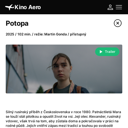
Kino Aero
Katalog filmů
Potopa
Filtrovat program
2025 / 102 min. / režie: Martin Gonda / přístupný
A
-
Trailer
A máme, co jsme chtěli
(2023)
A pak přišla láska...
(2022)
Aalto: Architektura emocí
(2020)
ABBA: The Movie - Fan Event
(1977)
Absolvent
(1967)
Ada
(2021)
Adam Ondra: Posunout hranice
(2022)
Silný rusínský příběh z Československa v roce 1980. Patnáctiletá Mara
Adaptace
(2002)
se touží stát pilotkou a opustit život na vsi. Její otec Alexander, rusínský
vdovec, však trvá na tom, aby zůstala doma a pokračovala v práci na
Addamsova rodina (1991)
(1991)
rodné půdě. Jejich vnitřní zápas mezi tradicí a touhou po svobodě