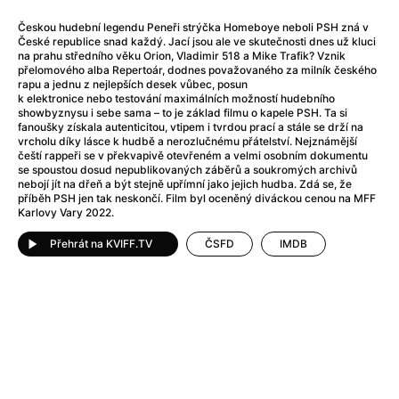
Adéla ještě nevečeřela
(1978)
After Blue (zatracený ráj)
(2021)
Českou hudební legendu Peneři strýčka Homeboye neboli PSH zná v
České republice snad každý. Jací jsou ale ve skutečnosti dnes už kluci
After Party
(2024)
na prahu středního věku Orion, Vladimir 518 a Mike Trafik? Vznik
Aftersun
(2022)
přelomového alba Repertoár, dodnes považovaného za milník českého
rapu a jednu z nejlepších desek vůbec, posun
Agent 69 Jensen: Ve znamení štíra
(1977)
k elektronice nebo testování maximálních možností hudebního
Agenti štěstí
(2024)
showbyznysu i sebe sama – to je základ filmu o kapele PSH. Ta si
fanoušky získala autenticitou, vtipem i tvrdou prací a stále se drží na
Air: Zrození legendy
(2023)
vrcholu díky lásce k hudbě a nerozlučnému přátelství. Nejznámější
AKIRA
(1988)
čeští rappeři se v překvapivě otevřeném a velmi osobním dokumentu
se spoustou dosud nepublikovaných záběrů a soukromých archivů
Alcarràs
(2022)
nebojí jít na dřeň a být stejně upřímní jako jejich hudba. Zdá se, že
Alenka v říši divů (1951)
(1951)
příběh PSH jen tak neskončí. Film byl oceněný diváckou cenou na MFF
Karlovy Vary 2022.
Alenka v říši filmu
Alex Garland double feature
(2022)
Přehrát na KVIFF.TV
ČSFD
IMDB
Alibi na klíč: Den D
(2023)
All That Jazz
(1979)
Alma a Oskar
(2023)
Ambulance
(2022)
Amélie z Montmartru
(2001)
Americký vlkodlak v Londýně
(1981)
Amerikánka
(2024)