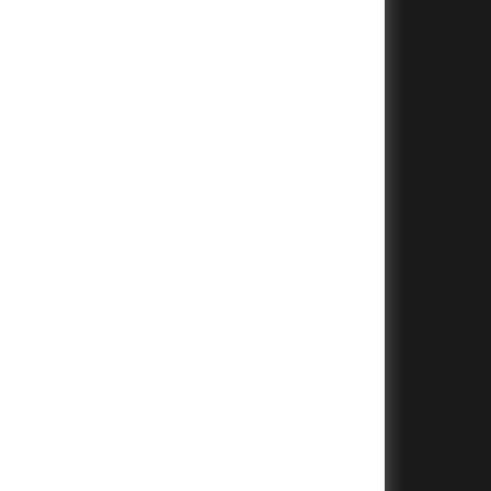
+
+
+
+