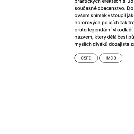
praktických efektech si ud
současné obecenstvo. Do 
ovšem snímek vstoupil jako
hororových policích tak tr
proto legendární vlkodlačí
názvem, který dělá čest 
myslích diváků dozajista
ČSFD
IMDB