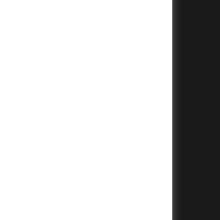
+
+
+
+