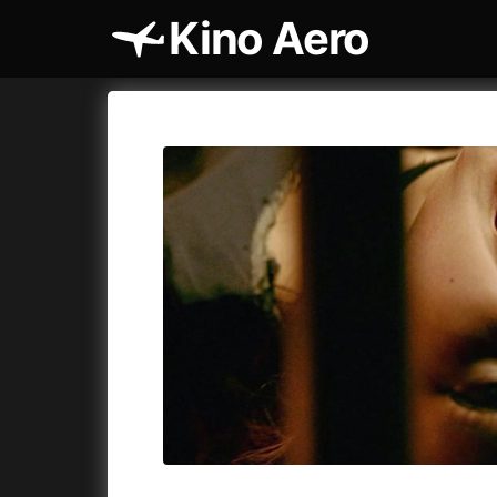
Kino Aero
Katalog filmů
Aero
Cykly a
A
A máme, co jsme chtěli
(2023)
AKIRA
(1
A pak přišla láska...
(2022)
Alcarràs