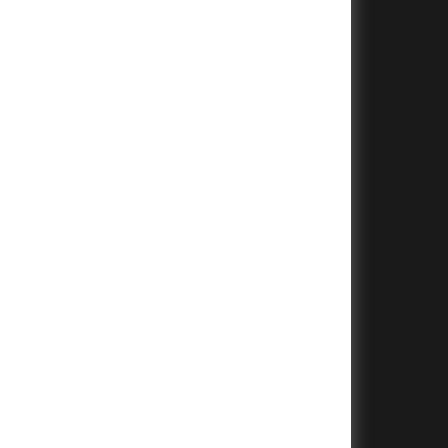
+
+
+
+
+