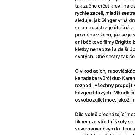
říši divů (1951)
(1951)
Anděl Páně Double feature
(202
tak začne crčet krev i na d
říši filmu
Andělské vejce
(1985)
rychle zacelí, mladší sestr
land double feature
(2022)
Andělský double feature
sleduje, jak Ginger vrhá d
klíč: Den D
(2023)
Andrej Rublev
(1966)
se po nocích a je útočná 
Jazz
(1979)
Angel Heart (1987)
(1987)
proměna v ženu, jak se je s
skar
(2023)
Annette
(2021)
ani béčkové filmy Brigitte
ce
(2022)
Anora
(2024)
kletby nenabízejí a další 
 Montmartru
(2001)
Ant Hill (premiéra) a další filmy
svatých. Obě sestry tak č
 vlkodlak v Londýně
(1981)
Antikrist
(2009)
nka
(2024)
O vlkodlacích, rusovláská
: losí odysea
(2025)
Apokalypsa: Final Cut
(1979)
kanadské tvůrčí duo Karen
15)
Architekt
(2025)
rozhodli všechny propojit
house double feature
Architektura ČSSR 58–89
(2024
Fitzgeraldových. Vlkodlačí 
e pádu
(2023)
Arco
(2025)
osvobozující moc, jakož i 
Dílo volně přecházející m
filmem ze střední školy se
severoamerickým kultem a 