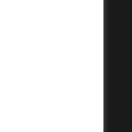
+
+
+
+