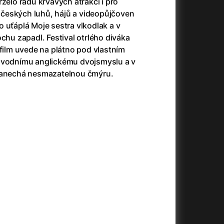
rželo řadu krvavých atrakcí i pro
českých luhů, hájů a videopůjčoven
 uťáplá Moje sestra vlkodlak a v
ochu zapadl. Festival otrlého diváka
+
 film uvede na plátno pod vlastním
původnímu anglickému dvojsmyslu a v
 zanechá nesmazatelnou čmýru.
+
+
+