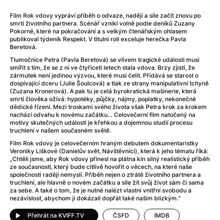
Adéla ještě nevečeřela
(1978)
After Blue (zatracený ráj)
(2021)
Film Rok vdovy vypráví příběh o odvaze, naději a síle začít znovu po
smrti životního partnera. Scénář vznikl volně podle deníků Zuzany
After Party
(2024)
Pokorné, které na pokračování a s velkým čtenářským ohlasem
Aftersun
(2022)
publikoval týdeník Respekt. V titulní roli exceluje herečka Pavla
Beretová.
Agent 69 Jensen: Ve znamení štíra
(1977)
Agenti štěstí
(2024)
Tlumočnice Petra (Pavla Beretová) se vlivem tragické události musí
smířit s tím, že se z ní ve čtyřiceti letech stala vdova. Brzy zjistí, že
Air: Zrození legendy
(2023)
zármutek není jedinou výzvou, které musí čelit. Přidává se starost o
AKIRA
(1988)
dospívající dceru (Julie Šoulcová) a tlak ze strany manipulativní tchyně
(Zuzana Kronerová). A pak tu je celá byrokratická mašinerie, která
Alcarràs
(2022)
smrtí člověka ožívá: hypotéky, půjčky, nájmy, poplatky, nekonečné
Alenka v říši divů (1951)
(1951)
dědické řízení. Mezi troskami svého života však Petra krok za krokem
nachází odvahu k novému začátku… Celovečerní film natočený na
Alenka v říši filmu
motivy skutečných událostí je křehkou a dojemnou studií procesu
Alex Garland double feature
(2022)
truchlení v našem současném světě.
Alibi na klíč: Den D
(2023)
Film Rok vdovy je celovečerním hraným debutem dokumentaristky
Veroniky Liškové (Danielův svět, Návštěvníci), která k jeho tématu říká:
All That Jazz
(1979)
„Chtěli jsme, aby Rok vdovy přinesl na plátna kin silný realistický příběh
Alma a Oskar
(2023)
ze současnosti, který bude citlivě hovořit o věcech, na které naše
společnosti raději nemyslí. Příběh nejen o ztrátě životního partnera a
Ambulance
(2022)
truchlení, ale hlavně o novém začátku a síle žít svůj život sám či sama
Amélie z Montmartru
(2001)
za sebe. A také o tom, že je nutné nalézt vlastní vnitřní svobodu a
nezávislost, abychom ji dokázali dopřát také našim blízkým.“
Americký vlkodlak v Londýně
(1981)
Amerikánka
(2024)
Přehrát na KVIFF.TV
ČSFD
IMDB