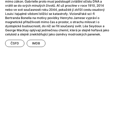
Adéla ještě nevečeřela
(1978)
mimo zákon. Gabrielle proto musí podstoupit zvláštní očistu DNA a
vrátit se do svých minulých životů. Ať už procitne v roce 1910, 2014
After Blue (zatracený ráj)
(2021)
nebo ve své současnosti roku 2044, pokaždé jí zkříží cestu osudový
After Party
(2024)
Louis i tajuplné vědomí blížící se katastrofy. Vizionářské sci-fi
Bertranda Bonella na motivy povídky Henryho Jamese vypráví o
Aftersun
(2022)
magnetické přitažlivosti mimo čas a prostor, o strachu milovat i o
Agent 69 Jensen: Ve znamení štíra
(1977)
dystopické budoucnosti, do níž se řítí současný svět. Léa Seydoux a
George MacKay oplývají jedinečnou chemií, která je stejně hořlavá jako
Agenti štěstí
(2024)
celuloid a stejně zneklidňující jako úsměvy modrookých panenek.
Air: Zrození legendy
(2023)
ČSFD
IMDB
AKIRA
(1988)
Alcarràs
(2022)
Alenka v říši divů (1951)
(1951)
Alenka v říši filmu
Alex Garland double feature
(2022)
Alibi na klíč: Den D
(2023)
All That Jazz
(1979)
Alma a Oskar
(2023)
Ambulance
(2022)
Amélie z Montmartru
(2001)
Americký vlkodlak v Londýně
(1981)
Amerikánka
(2024)