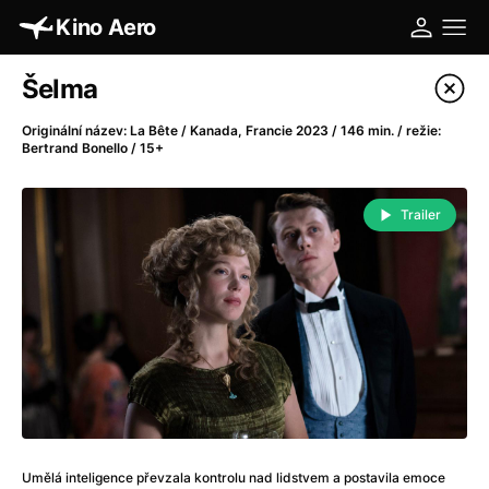
Kino Aero
Katalog filmů
Šelma
Filtrovat program
Originální název: La Bête / Kanada, Francie 2023 / 146 min. / režie:
Bertrand Bonello / 15+
A
-
Trailer
A máme, co jsme chtěli
(2023)
A pak přišla láska...
(2022)
Aalto: Architektura emocí
(2020)
ABBA: The Movie - Fan Event
(1977)
Absolvent
(1967)
Ada
(2021)
Adam Ondra: Posunout hranice
(2022)
Adaptace
(2002)
Addamsova rodina (1991)
(1991)
Umělá inteligence převzala kontrolu nad lidstvem a postavila emoce