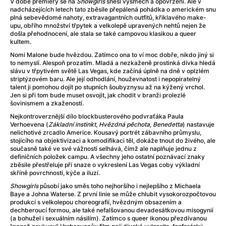
Adéla ještě nevečeřela
(1978)
V době premiéry se na
Showgirls
snesl výsměch a opovržení. Ale v
nadcházejících letech tato zběsile přepálená pohádka o americkém snu
After Blue (zatracený ráj)
(2021)
plná sebevědomé nahoty, extravagantních outfitů, křiklavého make-
After Party
(2024)
upu, obřího množství třpytek a velkolepě upravených nehtů nejen že
došla přehodnocení, ale stala se také campovou klasikou a queer
Aftersun
(2022)
kultem.
Agent 69 Jensen: Ve znamení štíra
(1977)
Nomi Malone bude hvězdou. Zatímco ona to ví moc dobře, nikdo jiný si
Agenti štěstí
(2024)
to nemyslí. Alespoň prozatím. Mladá a nezkaženě prostinká dívka hledá
slávu v třpytivém světě Las Vegas, kde začíná úplně na dně v oplzlém
Air: Zrození legendy
(2023)
striptýzovém baru. Ale její odhodlání, houževnatost i nepopiratelný
AKIRA
(1988)
talent ji pomohou dojít po stupních šoubyznysu až na kýžený vrchol.
Jen si při tom bude muset osvojit, jak chodit v branži prolezlé
Alcarràs
(2022)
šovinismem a zkažeností.
Alenka v říši divů (1951)
(1951)
Nejkontroverznější dílo blockbusterového podvraťáka Paula
Alenka v říši filmu
Verhoevena (
Základní instinkt
,
Hvězdná pěchota
,
Benedetta
) nastavuje
nelichotivé zrcadlo Americe. Kousavý portrét zábavního průmyslu,
Alex Garland double feature
(2022)
stojícího na objektivizaci a komodifikaci těl, dokáže tnout do živého, ale
Alibi na klíč: Den D
(2023)
současně také ve své vážnosti selhává, čímž ale naplňuje jednu z
definičních položek campu. A všechny jeho ostatní poznávací znaky
All That Jazz
(1979)
zběsile přestřeluje při snaze o vykreslení Las Vegas coby výkladní
Alma a Oskar
(2023)
skříně povrchnosti, kýče a iluzí.
Ambulance
(2022)
Showgirls
působí jako směs toho nejhoršího i nejlepšího z Michaela
Baye a Johna Waterse. Z první linie se může chlubit vysokorozpočtovou
Amélie z Montmartru
(2001)
produkcí s velkolepou choreografií, hvězdným obsazením a
Americký vlkodlak v Londýně
(1981)
dechberoucí formou, ale také nefalšovanou devadesátkovou misogynií
(a bohužel i sexuálním násilím). Zatímco s queer ikonou přezdívanou
Amerikánka
(2024)