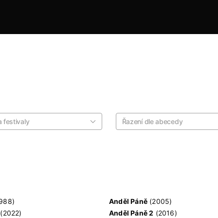
 festivaly
Řazení dle abecedy
988)
Anděl Páně
(2005)
(2022)
Anděl Páně 2
(2016)