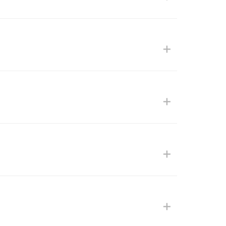
+
+
+
+