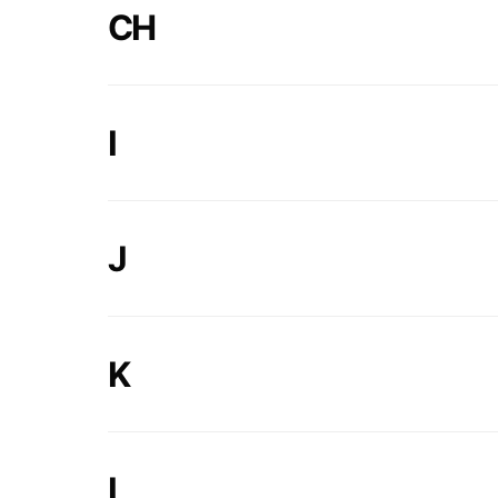
CH
I
J
K
L