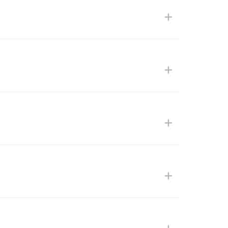
+
+
+
+
+