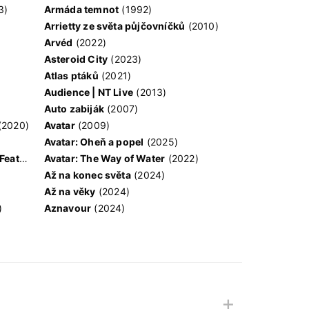
3)
Armáda temnot
(1992)
Arrietty ze světa půjčovníčků
(2010)
Arvéd
(2022)
Asteroid City
(2023)
Atlas ptáků
(2021)
Audience | NT Live
(2013)
Auto zabiják
(2007)
(2020)
Avatar
(2009)
Avatar: Oheň a popel
(2025)
Anya Taylor-Joy Horror Double Feature
Avatar: The Way of Water
(2022)
Až na konec světa
(2024)
Až na věky
(2024)
)
Aznavour
(2024)
+