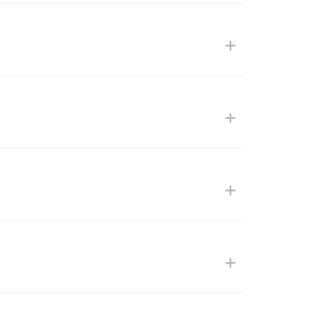
+
+
+
+