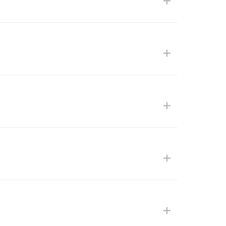
+
+
+
+