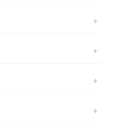
+
+
+
+