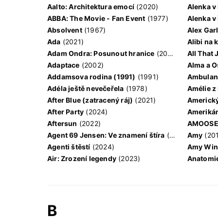
Aalto: Architektura emocí
(2020)
Alenka v 
ABBA: The Movie - Fan Event
(1977)
Alenka v 
Absolvent
(1967)
Alex Gar
Ada
(2021)
Alibi na 
Adam Ondra: Posunout hranice
(2022)
All That 
Adaptace
(2002)
Alma a O
Addamsova rodina (1991)
(1991)
Ambulan
Adéla ještě nevečeřela
(1978)
Amélie z
After Blue (zatracený ráj)
(2021)
Americký
After Party
(2024)
Ameriká
Aftersun
(2022)
AMOOSED
Agent 69 Jensen: Ve znamení štíra
(1977)
Amy
(20
Agenti štěstí
(2024)
Amy Wine
Air: Zrození legendy
(2023)
Anatomi
B