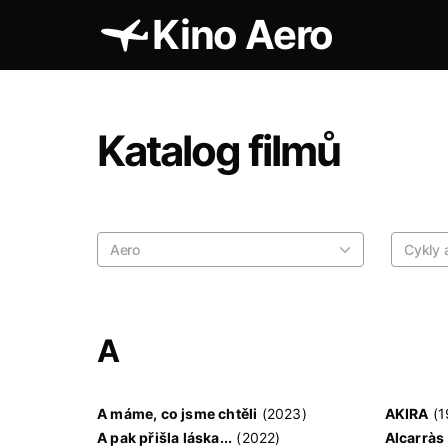
Kino Aero
Katalog filmů
Aero
Cykly a
A
A máme, co jsme chtěli
(2023)
AKIRA
(1
A pak přišla láska...
(2022)
Alcarràs