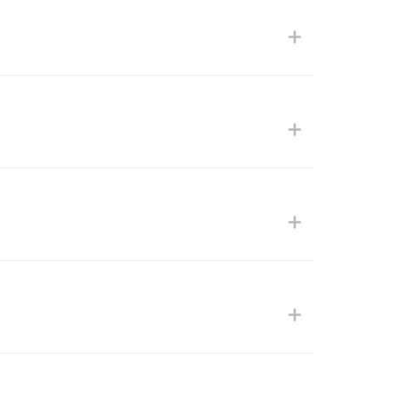
+
+
+
+