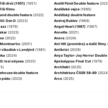
říši divů (1951)
(1951)
Anděl Páně Double feature
(202
říši filmu
Andělské vejce
(1985)
land double feature
(2022)
Andělský double feature
klíč: Den D
(2023)
Andrej Rublev
(1966)
Jazz
(1979)
Angel Heart (1987)
(1987)
skar
(2023)
Annette
(2021)
ce
(2022)
Anora
(2024)
 Montmartru
(2001)
Ant Hill (premiéra) a další filmy
 vlkodlak v Londýně
(1981)
Antikrist
(2009)
nka
(2024)
: losí odysea
(2025)
Apokalypsa: Final Cut
(1979)
15)
Architekt
(2025)
house double feature
Architektura ČSSR 58–89
(2024
e pádu
(2023)
Arco
(2025)