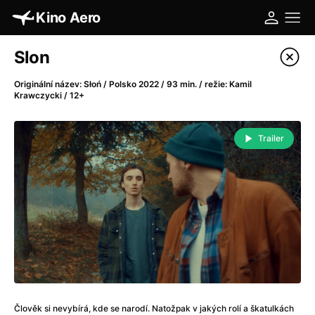
Kino Aero
Katalog filmů
Slon
Filtrovat program
Originální název: Słoń / Polsko 2022 / 93 min. / režie: Kamil
Krawczycki / 12+
A
-
Trailer
A máme, co jsme chtěli
(2023)
A pak přišla láska...
(2022)
Aalto: Architektura emocí
(2020)
ABBA: The Movie - Fan Event
(1977)
Absolvent
(1967)
Ada
(2021)
Adam Ondra: Posunout hranice
(2022)
Adaptace
(2002)
Addamsova rodina (1991)
(1991)
Člověk si nevybírá, kde se narodí. Natožpak v jakých rolí a škatulkách