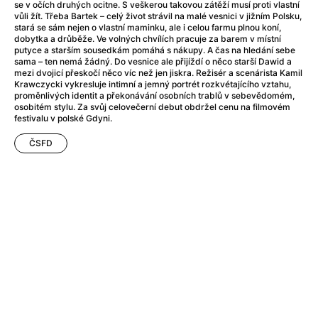
Adéla ještě nevečeřela
(1978)
se v očích druhých ocitne. S veškerou takovou zátěží musí proti vlastní
vůli žít. Třeba Bartek – celý život strávil na malé vesnici v jižním Polsku,
After Blue (zatracený ráj)
(2021)
stará se sám nejen o vlastní maminku, ale i celou farmu plnou koní,
After Party
(2024)
dobytka a drůběže. Ve volných chvílích pracuje za barem v místní
putyce a starším sousedkám pomáhá s nákupy. A čas na hledání sebe
Aftersun
(2022)
sama – ten nemá žádný. Do vesnice ale přijíždí o něco starší Dawid a
Agent 69 Jensen: Ve znamení štíra
(1977)
mezi dvojicí přeskočí něco víc než jen jiskra. Režisér a scenárista Kamil
Krawczycki vykresluje intimní a jemný portrét rozkvétajícího vztahu,
Agenti štěstí
(2024)
proměnlivých identit a překonávání osobních trablů v sebevědomém,
Air: Zrození legendy
(2023)
osobitém stylu. Za svůj celovečerní debut obdržel cenu na filmovém
festivalu v polské Gdyni.
AKIRA
(1988)
Alcarràs
(2022)
ČSFD
Alenka v říši divů (1951)
(1951)
Alenka v říši filmu
Alex Garland double feature
(2022)
Alibi na klíč: Den D
(2023)
All That Jazz
(1979)
Alma a Oskar
(2023)
Ambulance
(2022)
Amélie z Montmartru
(2001)
Americký vlkodlak v Londýně
(1981)
Amerikánka
(2024)