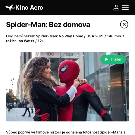
Kino Aero
Katalog filmů
Spider-Man: Bez domova
Filtrovat program
Originální název: Spider-Man: No Way Home / USA 2021 / 148 min. /
režie: Jon Watts / 12+
A
-
Trailer
A máme, co jsme chtěli
(2023)
A pak přišla láska...
(2022)
Aalto: Architektura emocí
(2020)
ABBA: The Movie - Fan Event
(1977)
Absolvent
(1967)
Ada
(2021)
Adam Ondra: Posunout hranice
(2022)
Adaptace
(2002)
Addamsova rodina (1991)
(1991)
Vůbec poprvé ve filmové historii je odhalena totožnost Spider-Mana a