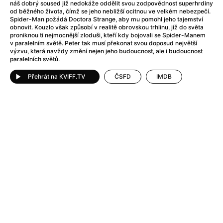
Adéla ještě nevečeřela
(1978)
náš dobrý soused již nedokáže oddělit svou zodpovědnost superhrdiny
od běžného života, čímž se jeho nebližší ocitnou ve velkém nebezpečí.
After Blue (zatracený ráj)
(2021)
Spider-Man požádá Doctora Strange, aby mu pomohl jeho tajemství
After Party
(2024)
obnovit. Kouzlo však způsobí v realitě obrovskou trhlinu, jíž do světa
proniknou ti nejmocnější zloduši, kteří kdy bojovali se Spider-Manem
Aftersun
(2022)
v paralelním světě. Peter tak musí překonat svou doposud největší
Agent 69 Jensen: Ve znamení štíra
(1977)
výzvu, která navždy změní nejen jeho budoucnost, ale i budoucnost
paralelních světů.
Agenti štěstí
(2024)
Air: Zrození legendy
(2023)
Přehrát na KVIFF.TV
ČSFD
IMDB
AKIRA
(1988)
Alcarràs
(2022)
Alenka v říši divů (1951)
(1951)
Alenka v říši filmu
Alex Garland double feature
(2022)
Alibi na klíč: Den D
(2023)
All That Jazz
(1979)
Alma a Oskar
(2023)
Ambulance
(2022)
Amélie z Montmartru
(2001)
Americký vlkodlak v Londýně
(1981)
Amerikánka
(2024)