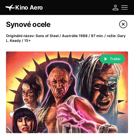
Kino Aero
Katalog filmů
Synové ocele
Filtrovat program
Originální název: Sons of Steel / Austrálie 1988 / 97 min. / režie: Gary
L. Keady / 15+
A
-
Trailer
A máme, co jsme chtěli
(2023)
A pak přišla láska...
(2022)
Aalto: Architektura emocí
(2020)
ABBA: The Movie - Fan Event
(1977)
Absolvent
(1967)
Ada
(2021)
Adam Ondra: Posunout hranice
(2022)
Adaptace
(2002)
Addamsova rodina (1991)
(1991)