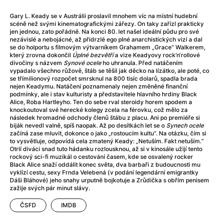
Adéla ještě nevečeřela
(1978)
After Blue (zatracený ráj)
(2021)
Gary L. Keady se v Austrálii proslavil mnohem víc na místní hudební
scéně než svými kinematografickými zářezy. On taky zařízl prakticky
After Party
(2024)
jen jednou, zato pořádně. Na konci 80. let našel ideální půdu pro své
Aftersun
(2022)
nezávislé a nebojácné, až přidrzlé ego plné anarchistických vizí a dal
se do holportu s filmovým výtvarníkem Grahamem „Grace“ Walkerem,
Agent 69 Jensen: Ve znamení štíra
(1977)
který zrovna dokončil
Úplné bezvětří
a vize Keadyovy rock’n‘rollové
Agenti štěstí
(2024)
divočiny s názvem
Synové ocele
ho uhranula. Před natáčením
vypadalo všechno růžově, štáb se těšil jak děcko na lízátko, ale poté, co
Air: Zrození legendy
(2023)
se třímilionový rozpočet smrsknul na 800 tisíc dolarů, spadla brada
AKIRA
(1988)
nejen Keadymu. Natáčení poznamenaly nejen změněné finanční
podmínky, ale i stav kulturisty a představitele hlavního hrdiny Black
Alcarràs
(2022)
Alice, Roba Hartleyho. Ten do sebe rval steroidy horem spodem a
Alenka v říši divů (1951)
(1951)
knockoutoval své herecké kolegy zcela na férovku, což mělo za
následek hromadné odchody členů štábu z placu. Ani po premiéře si
Alenka v říši filmu
biják nevedl valně, spíš naopak. Až po desítkách let se o
Synech ocele
Alex Garland double feature
(2022)
začíná zase mluvit, dokonce o jako „rostoucím kultu“. Na otázku, čím si
to vysvětluje, odpovídá cela zmatený Keady: „Netuším. Fakt netuším.“
Alibi na klíč: Den D
(2023)
Otrlí diváci snad tuto hádanku rozlousknou, až si v kinosále užijí tento
All That Jazz
(1979)
rockový sci-fi muzikál o cestování časem, kde se osvalený rocker
Black Alice snaží oddálit konec světa, dva barbaři z budoucnosti mu
Alma a Oskar
(2023)
vyklízí cestu, sexy Frnda Velebená (v podání legendární emigrantky
Ambulance
(2022)
Dáši Bláhové) jeho snahy urputně bojkotuje a Zrůdička s obřím penisem
zažije svých pár minut slávy.
Amélie z Montmartru
(2001)
Americký vlkodlak v Londýně
(1981)
ČSFD
IMDB
Amerikánka
(2024)