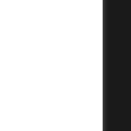
+
+
+
+
+