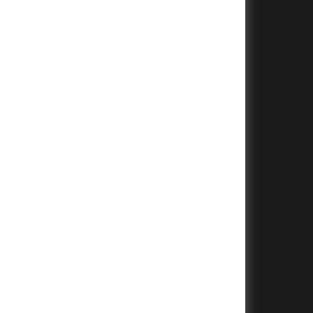
+
+
+
+