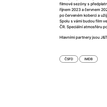
říši divů (1951)
(1951)
Anděl Páně Double feature
(202
filmové sezóny s předplat
říši filmu
Andělské vejce
(1985)
říjnem 2023 a červnem 20
land double feature
(2022)
Andělský double feature
po červeném koberci a užij
klíč: Den D
(2023)
Andrej Rublev
(1966)
Spolu s vámi budou film ve 
Jazz
(1979)
Angel Heart (1987)
(1987)
ČR. Speciální atmosféru p
skar
(2023)
Annette
(2021)
Hlavními partnery jsou J&
ce
(2022)
Anora
(2024)
 Montmartru
(2001)
Ant Hill (premiéra) a další filmy
 vlkodlak v Londýně
(1981)
Antikrist
(2009)
nka
(2024)
ČSFD
IMDB
: losí odysea
(2025)
Apokalypsa: Final Cut
(1979)
15)
Architekt
(2025)
house double feature
Architektura ČSSR 58–89
(2024
e pádu
(2023)
Arco
(2025)