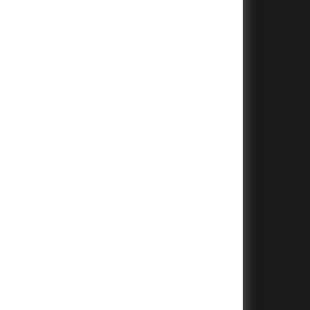
+
+
+
+