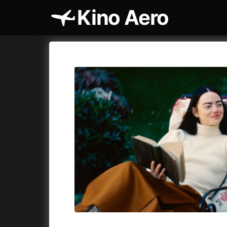
Kino Aero
Katalog filmů
Aero
Cykly a
A
A máme, co jsme chtěli
(2023)
AKIRA
(1
A pak přišla láska...
(2022)
Alcarràs