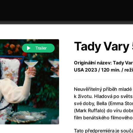
Tady Vary 
Trailer
Originální název: Tady Vary
USA 2023 / 120 min. / rež
 festivaly
Řazení dle abecedy
Neuvěřitelný příběh mladé 
k životu. Hladová po svě
své doby, Bella (Emma Sto
(Mark Ruffalo) do víru dob
film benátského filmového 
988)
Anděl Páně
(2005)
(2022)
Anděl Páně 2
(2016)
Tato předpremiéra je součá