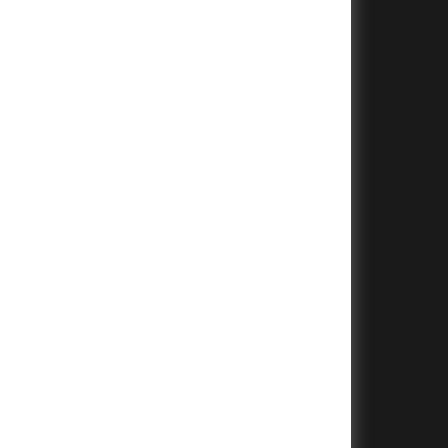
+
+
+
+