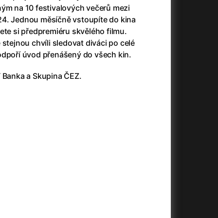
3)
Armáda temnot
(1992)
ným na 10 festivalových večerů mezi
Arrietty ze světa půjčovníčků
(2010)
24. Jednou měsíčně vstoupíte do kina
Arvéd
(2022)
ete si předpremiéru skvělého filmu.
Asteroid City
(2023)
stejnou chvíli sledovat diváci po celé
Atlas ptáků
(2021)
odpoří úvod přenášený do všech kin.
Audience | NT Live
(2013)
T Banka a Skupina ČEZ.
Auto zabiják
(2007)
(2020)
Avatar
(2009)
Avatar: Oheň a popel
(2025)
Anya Taylor-Joy Horror Double Feature
Avatar: The Way of Water
(2022)
Až na konec světa
(2024)
Až na věky
(2024)
)
Aznavour
(2024)
+