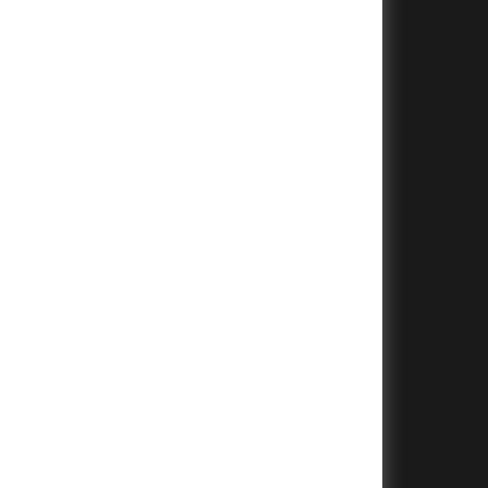
+
+
+
+