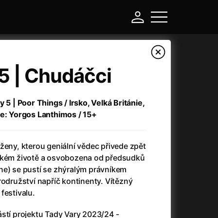
5 | Chudáčci
 5 | Poor Things / Irsko, Velká Británie,
ie: Yorgos Lanthimos / 15+
ženy, kterou geniální vědec přivede zpět
tském životě a osvobozena od předsudků
ne) se pustí se zhýralým právníkem
-
rodružství napříč kontinenty. Vítězný
festivalu.
Argylle: Tajný agent
(2024)
Arkáda
(1993)
stí projektu Tady Vary 2023/24 -