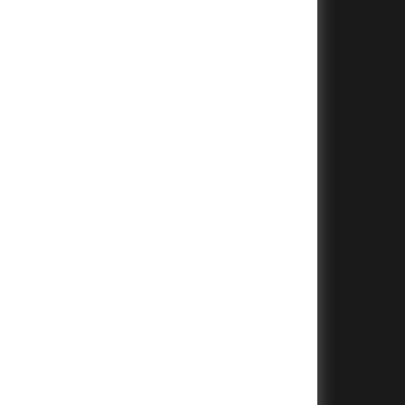
+
+
+
+