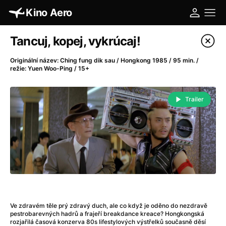
Kino Aero
Katalog filmů
Tancuj, kopej, vykrúcaj!
Filtrovat program
Originální název: Ching fung dik sau / Hongkong 1985 / 95 min. /
režie: Yuen Woo-Ping / 15+
A
-
Trailer
A máme, co jsme chtěli
(2023)
A pak přišla láska...
(2022)
Aalto: Architektura emocí
(2020)
ABBA: The Movie - Fan Event
(1977)
Absolvent
(1967)
Ada
(2021)
Adam Ondra: Posunout hranice
(2022)
Adaptace
(2002)
Ve zdravém těle prý zdravý duch, ale co když je oděno do nezdravě
pestrobarevných hadrů a frajeří breakdance kreace? Hongkongská
Addamsova rodina (1991)
(1991)
rozjařilá časová konzerva 80s lifestylových výstřelků současně děsí