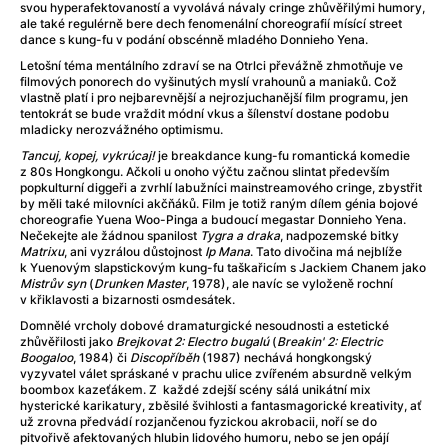
Adéla ještě nevečeřela
(1978)
svou hyperafektovaností a vyvolává návaly cringe zhůvěřilými humory,
ale také regulérně bere dech fenomenální choreografií mísící street
After Blue (zatracený ráj)
(2021)
dance s kung-fu v podání obscénně mladého Donnieho Yena.
After Party
(2024)
Letošní téma mentálního zdraví se na Otrlci převážně zhmotňuje ve
Aftersun
(2022)
filmových ponorech do vyšinutých myslí vrahounů a maniaků. Což
vlastně platí i pro nejbarevnější a nejrozjuchanější film programu, jen
Agent 69 Jensen: Ve znamení štíra
(1977)
tentokrát se bude vraždit módní vkus a šílenství dostane podobu
Agenti štěstí
(2024)
mladicky nerozvážného optimismu.
Air: Zrození legendy
(2023)
Tancuj, kopej, vykrúcaj!
je breakdance kung-fu romantická komedie
AKIRA
(1988)
z 80s Hongkongu. Ačkoli u onoho výčtu začnou slintat především
popkulturní diggeři a zvrhlí labužníci mainstreamového cringe, zbystřit
Alcarràs
(2022)
by měli také milovníci akčňáků. Film je totiž raným dílem génia bojové
Alenka v říši divů (1951)
(1951)
choreografie Yuena Woo-Pinga a budoucí megastar Donnieho Yena.
Nečekejte ale žádnou spanilost
Tygra a draka
, nadpozemské bitky
Alenka v říši filmu
Matrixu
, ani vyzrálou důstojnost
Ip Mana
. Tato divočina má nejblíže
Alex Garland double feature
(2022)
k Yuenovým slapstickovým kung-fu taškařicím s Jackiem Chanem jako
Mistrův syn
(
Drunken Master
, 1978), ale navíc se vyloženě rochní
Alibi na klíč: Den D
(2023)
v křiklavosti a bizarnosti osmdesátek.
All That Jazz
(1979)
Domnělé vrcholy dobové dramaturgické nesoudnosti a estetické
Alma a Oskar
(2023)
zhůvěřilosti jako
Brejkovat 2: Electro bugalú
(
Breakin' 2: Electric
Boogaloo
, 1984) či
Discopříběh
(1987) nechává hongkongský
Ambulance
(2022)
vyzyvatel válet spráskané v prachu ulice zvířeném absurdně velkým
Amélie z Montmartru
(2001)
boombox kazeťákem. Z každé zdejší scény sálá unikátní mix
hysterické karikatury, zběsilé švihlosti a fantasmagorické kreativity, ať
Americký vlkodlak v Londýně
(1981)
už zrovna předvádí rozjančenou fyzickou akrobacii, noří se do
Amerikánka
(2024)
pitvořivě afektovaných hlubin lidového humoru, nebo se jen opájí