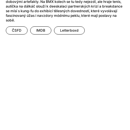
dobovými artefakty. Na BMX kolech se tu tedy nejezdí, ale hraje tenis,
AMOOSED: losí odysea
(2025)
autíčka na dálkáč slouží k deeskalaci partnerských krizí a breakdance
Amy
(2015)
se mísí s kung-fu do exhibicí tělesných dovedností, které vyvolávají
fascinovaný úžas i navzdory módnímu peklu, které mají postavy na
Amy Winehouse double feature
sobě.
Anatomie pádu
(2023)
ČSFD
IMDB
Letterboxd
Anděl Páně
(2005)
Anděl Páně 2
(2016)
Anděl Páně Double feature
(2023)
Andělské vejce
(1985)
Andělský double feature
Andrej Rublev
(1966)
Angel Heart (1987)
(1987)
Annette
(2021)
Anora
(2024)
Ant Hill (premiéra) a další filmy
(2020)
Antikrist
(2009)
Anya Taylor-Joy Horror Double Feature
Apokalypsa: Final Cut
(1979)
Architekt
(2025)
Architektura ČSSR 58–89
(2024)