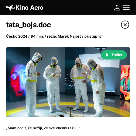
Kino Aero
Katalog filmů
tata_bojs.doc
Filtrovat program
Česko 2024 / 94 min. / režie: Marek Najbrt / přístupný
A
-
Trailer
A máme, co jsme chtěli
(2023)
A pak přišla láska...
(2022)
Aalto: Architektura emocí
(2020)
ABBA: The Movie - Fan Event
(1977)
Absolvent
(1967)
Ada
(2021)
Adam Ondra: Posunout hranice
(2022)
Adaptace
(2002)
„Mám pocit, že nežiji, ve své vlastní režii…“
Addamsova rodina (1991)
(1991)