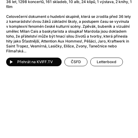
Adéla ještě nevečeřela
(1978)
36 let, 1298 koncertů, 161 skladeb, 10 alb, 24 klipů, 1 výstava, 2 knihy, 1
film
After Blue (zatracený ráj)
(2021)
After Party
(2024)
Celovečerní dokument o hudební skupině, která se zrodila před 36 lety
z kamarádství dvou žáků základní školy, a postupem času se vyvinula
Aftersun
(2022)
v komplexní fenomén české kulturní scény. Zpěvák, bubeník a vizuální
Agent 69 Jensen: Ve znamení štíra
(1977)
umělec Milan Cais a baskytarista a sloupkař Mardoša jsou dokladem
toho, že přátelství může být hnací silou životů a tvorby, která přinesla
Agenti štěstí
(2024)
hity jako Šťastnější, Attention Aux Hommes!, Pěšáci, Jaro, Kraftwerk in
Air: Zrození legendy
(2023)
Saint Tropez, Vesmírná, Lasičky, Elišce, Zvony, Tanečnice nebo
Filmařská…
AKIRA
(1988)
Alcarràs
(2022)
Přehrát na KVIFF.TV
ČSFD
Letterboxd
Alenka v říši divů (1951)
(1951)
Alenka v říši filmu
Alex Garland double feature
(2022)
Alibi na klíč: Den D
(2023)
All That Jazz
(1979)
Alma a Oskar
(2023)
Ambulance
(2022)
Amélie z Montmartru
(2001)
Americký vlkodlak v Londýně
(1981)
Amerikánka
(2024)