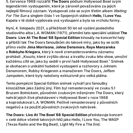
Adéla ještě nevečeřela
(1978)
5. července 1968 rozzářili
The Doors
pódium Hollywood Bowl svým
legendárním vystoupením, které je zároveň považováno za jejich
After Blue (zatracený ráj)
(2021)
nejlepší filmový záznam. Vystupovali zde se svým třetím albem
Waiting
After Party
(2024)
For The Sun
a singlem číslo 1 ve Spojených státech
Hello, I Love You
.
Kapela v té době vypilovala svá vystoupení a byla na vrcholu formy.
Aftersun
(2022)
Nyní, 4. listopadu 2021, u příležitosti 50 let od vydání posledního
Agent 69 Jensen: Ve znamení štíra
(1977)
studiového alba L.A. WOMAN (1971), přemění tato speciální událost
The
Agenti štěstí
(2024)
Doors: Live At The Bowl ’68 Special Edition
kinosály na koncertní haly
a přiblíží tak The Doors fanouškům do takové míry, jako by se ocitli
Air: Zrození legendy
(2023)
přímo vedle
Jima Morrisona
,
Johna Densmora
,
Raye Manzareka
AKIRA
(1988)
a
Robbyho Kriegera
, který k nově zremasterovanému záznamu
prohlásil: „Kouzlo, které zvýšilo obraz a kvalitu zvuku této show, umožní
Alcarràs
(2022)
každému cítit se, jako by seděl v první řadě Hollywood Bowl.“ Snímek
Alenka v říši divů (1951)
(1951)
je obohacen o unikátní hudební vystoupení a rozhovory s Johnem
Densmorem, Robby Kriegerem a manažerem The Doors, Jeffem
Alenka v říši filmu
Jampolem, které byly natočeny exkluzivně pro velká plátna.
Alex Garland double feature
(2022)
Tento pompézní Special Edition snímek vytváří pro fanoušky
Alibi na klíč: Den D
(2023)
kinozážitek jako žádný jiný. Film byl remasterovaný ve zvuku 5.1
Brucem Botnickem, původním zvukovým inženýrem The Doors, který
All That Jazz
(1979)
nahrál jejich živé představení v Hollywood Bowl v roce 1968
Alma a Oskar
(2023)
a koprodukoval L.A. WOMAN. Pečlivě remasterovaný z původních
negativů a za použití původních zvukových nahrávek.
Ambulance
(2022)
Amélie z Montmartru
(2001)
The Doors: Live At The Bowl ’68 Special Edition
představuje koncert
v celé délce včetně takových hitů jako Hello, I Love You, The WASP
Americký vlkodlak v Londýně
(1981)
(Texas Radio and the Big Beat), Light My Fire a The End.
Amerikánka
(2024)