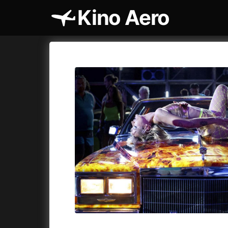
Kino Aero
Katalog filmů
Aero
Cykly a
A
A máme, co jsme chtěli
(2023)
AKIRA
(1
A pak přišla láska...
(2022)
Alcarràs