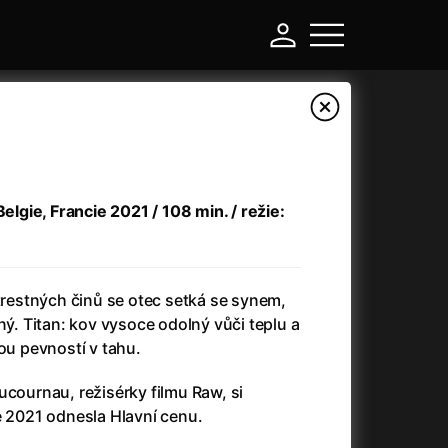
Belgie, Francie 2021 / 108 min. / režie:
 trestných činů se otec setká se synem,
ný. Titan: kov vysoce odolný vůči teplu a
kou pevností v tahu.
-
ucournau, režisérky filmu Raw, si
Argylle: Tajný agent
(2024)
e 2021 odnesla Hlavní cenu.
Arkáda
(1993)