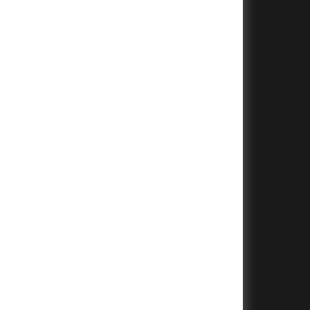
+
+
+
+