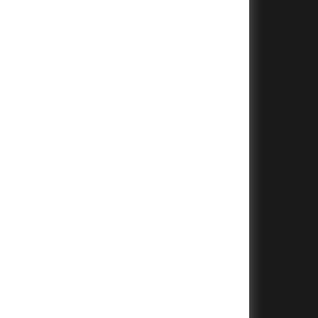
+
+
+
+