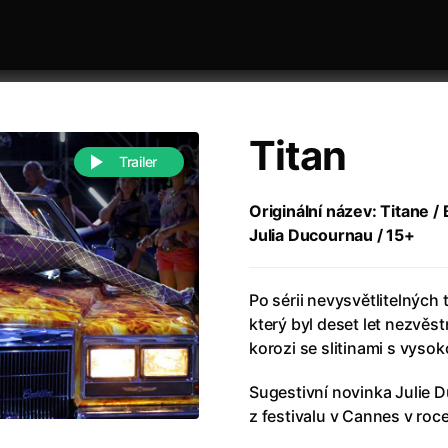
Titan
Trailer
Originální název: Titane / 
Julia Ducournau / 15+
 festivaly
Řazení dle abecedy
Po sérii nevysvětlitelných
který byl deset let nezvěst
korozi se slitinami s vyso
Sugestivní novinka Julie D
988)
Anděl Páně
(2005)
z festivalu v Cannes v roc
(2022)
Anděl Páně 2
(2016)