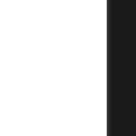
+
+
+
+