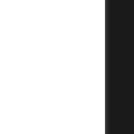
+
+
+
+