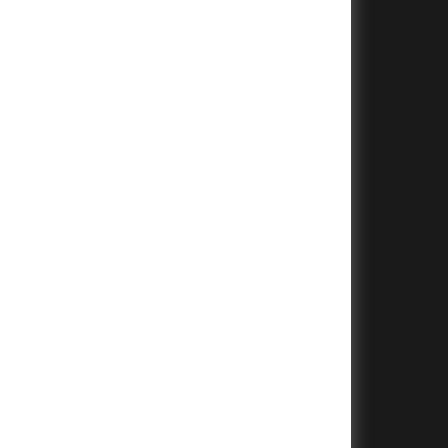
+
+
+
+
+