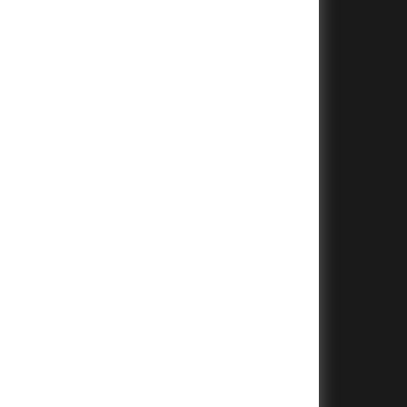
+
+
+
+