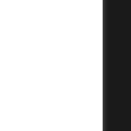
+
+
+
+