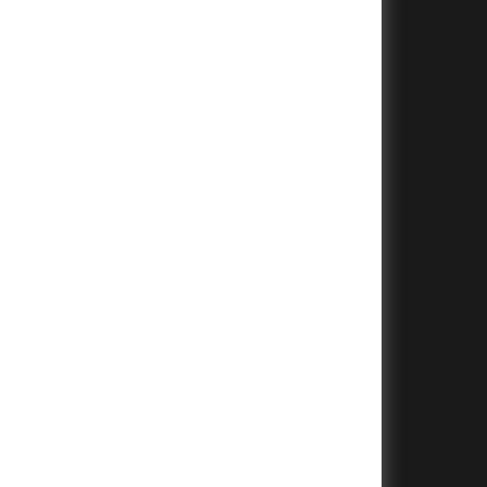
+
+
+
+
+