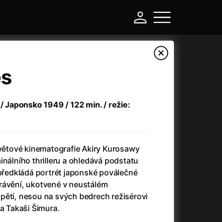
es
 / Japonsko 1949 / 122 min. / režie:
světové kinematografie Akiry Kurosawy
inálního thrilleru a ohledává podstatu
 předkládá portrét japonské poválečné
-
rávění, ukotvené v neustálém
pětí, nesou na svých bedrech režisérovi
Argylle: Tajný agent
(2024)
 a Takaši Šimura.
Arkáda
(1993)