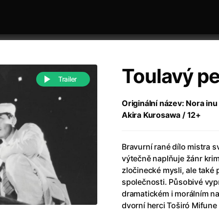
Toulavý p
Trailer
Originální název: Nora inu
Akira Kurosawa / 12+
 festivaly
Řazení dle abecedy
Bravurní rané dílo mistra 
výtečně naplňuje žánr krim
zločinecké mysli, ale také
společnosti. Působivé vyp
dramatickém i morálním na
988)
Anděl Páně
(2005)
dvorní herci Toširó Mifune
(2022)
Anděl Páně 2
(2016)