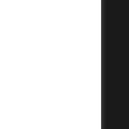
+
+
+
+