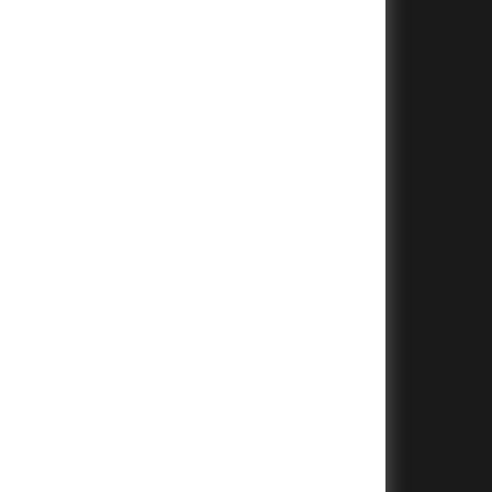
+
+
+
+