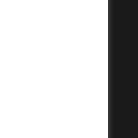
+
+
+
+