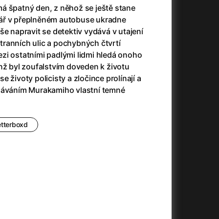
3)
Armáda temnot
(1992)
á špatný den, z něhož se ještě stane
Arrietty ze světa půjčovníčků
(2010)
ář v přeplněném autobuse ukradne
Arvéd
(2022)
še napravit se detektiv vydává v utajení
Asteroid City
(2023)
ranních ulic a pochybných čtvrtí
Atlas ptáků
(2021)
zi ostatními padlými lidmi hledá onoho
Audience | NT Live
(2013)
nž byl zoufalstvím doveden k životu
Auto zabiják
(2007)
 životy policisty a zločince prolínají a
(2020)
Avatar
(2009)
edáváním Murakamiho vlastní temné
Avatar: Oheň a popel
(2025)
Anya Taylor-Joy Horror Double Feature
Avatar: The Way of Water
(2022)
Až na konec světa
(2024)
etterboxd
Až na věky
(2024)
)
Aznavour
(2024)
+