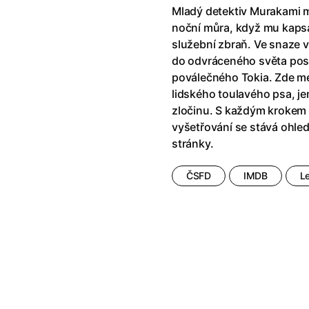
říši divů (1951)
(1951)
Anděl Páně Double feature
(202
Mladý detektiv Murakami m
říši filmu
Andělské vejce
(1985)
noční můra, když mu kaps
land double feature
(2022)
Andělský double feature
služební zbraň. Ve snaze v
klíč: Den D
(2023)
Andrej Rublev
(1966)
do odvráceného světa post
Jazz
(1979)
Angel Heart (1987)
(1987)
poválečného Tokia. Zde me
skar
(2023)
Annette
(2021)
lidského toulavého psa, je
ce
(2022)
Anora
(2024)
zločinu. S každým krokem se
 Montmartru
(2001)
Ant Hill (premiéra) a další filmy
vyšetřování se stává ohl
 vlkodlak v Londýně
(1981)
Antikrist
(2009)
stránky.
nka
(2024)
: losí odysea
(2025)
Apokalypsa: Final Cut
(1979)
ČSFD
IMDB
L
15)
Architekt
(2025)
house double feature
Architektura ČSSR 58–89
(2024
e pádu
(2023)
Arco
(2025)