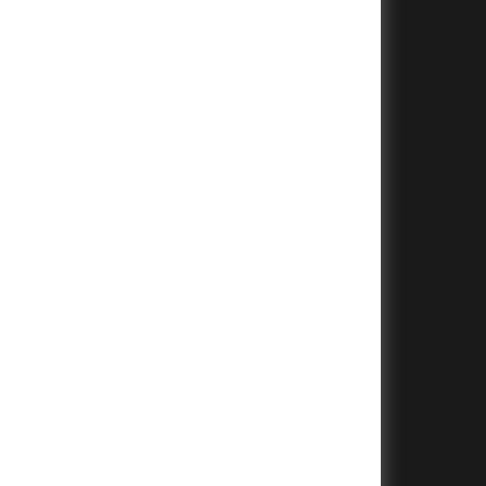
+
+
+
+