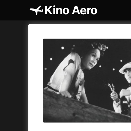
Kino Aero
Katalog filmů
Aero
Cykly a
A
A máme, co jsme chtěli
(2023)
AKIRA
(1
A pak přišla láska...
(2022)
Alcarràs